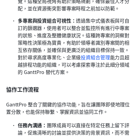
覽。這種全局視角有助於策略規劃，確保最佳人才分
配，並在資源衝突影響專案時程之前加以防範。
多專案與投資組合可視性：
透過集中式儀表板與可自
訂的篩選器，使用者可以整合並監控所有進行中專案
的狀態、進度及整體健康狀況。這種跨專案的洞察對
策略性決策極為寶貴，有助於領導者識別專案間的相
互依存關係，並確保與更廣泛的組織目標保持一致。
對於尋求高度專業化、企業級
投資組合管理
能力且超
越排程功能的組織，可以考慮探索專注於此細分領域
的 GanttPro 替代方案。
協作工作流程
GanttPro 整合了關鍵的協作功能，旨在讓團隊即使地理位
置分散，也能保持聯繫、掌握資訊並協同工作。
任務內溝通：
團隊成員可以直接在特定任務上留下評
論，促進清晰的討論並提供決策的背景資訊，而不需