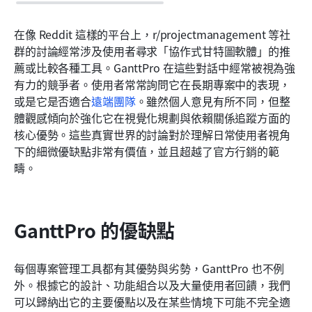
在像 Reddit 這樣的平台上，r/projectmanagement 等社
群的討論經常涉及使用者尋求「協作式甘特圖軟體」的推
薦或比較各種工具。GanttPro 在這些對話中經常被視為強
有力的競爭者。使用者常常詢問它在長期專案中的表現，
或是它是否適合
遠端團隊
。雖然個人意見有所不同，但整
體觀感傾向於強化它在視覺化規劃與依賴關係追蹤方面的
核心優勢。這些真實世界的討論對於理解日常使用者視角
下的細微優缺點非常有價值，並且超越了官方行銷的範
疇。
GanttPro 的優缺點
每個專案管理工具都有其優勢與劣勢，GanttPro 也不例
外。根據它的設計、功能組合以及大量使用者回饋，我們
可以歸納出它的主要優點以及在某些情境下可能不完全適