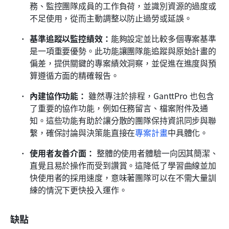
務、監控團隊成員的工作負荷，並識別資源的過度或
不足使用，從而主動調整以防止過勞或延誤。
基準追蹤以監控績效：
能夠設定並比較多個專案基準
是一項重要優勢。此功能讓團隊能追蹤與原始計畫的
偏差，提供關鍵的專案績效洞察，並促進在進度與預
算遵循方面的精確報告。
內建協作功能：
 雖然專注於排程，GanttPro 也包含
了重要的協作功能，例如任務留言、檔案附件及通
知。這些功能有助於讓分散的團隊保持資訊同步與聯
繫，確保討論與決策能直接在
專案計畫
中具體化。
使用者友善介面：
 整體的使用者體驗一向因其簡潔、
直覺且易於操作而受到讚賞。這降低了學習曲線並加
快使用者的採用速度，意味著團隊可以在不需大量訓
練的情況下更快投入運作。
缺點