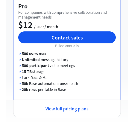
Pro
For companies with comprehensive collaboration and 
management needs
$12
  / user / month
Contact sales
Billed annually
500
 users max
Unlimited
 message history
500-participant
 video meetings
15 TB
 storage
Lark Docs & Mail
50k
 Base automation runs/month
20k
 rows per table in Base
View full pricing plans