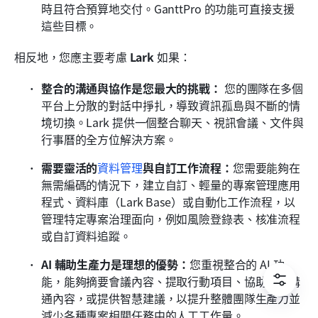
時且符合預算地交付。GanttPro 的功能可直接支援
這些目標。
相反地，您應主要考慮 
Lark
 如果：
整合的溝通與協作是您最大的挑戰：
 您的團隊在多個
平台上分散的對話中掙扎，導致資訊孤島與不斷的情
境切換。Lark 提供一個整合聊天、視訊會議、文件與
行事曆的全方位解決方案。
需要靈活的
資料管理
與自訂工作流程：
您需要能夠在
無需編碼的情況下，建立自訂、輕量的專案管理應用
程式、資料庫（Lark Base）或自動化工作流程，以
管理特定專案治理面向，例如風險登錄表、核准流程
或自訂資料追蹤。
AI 輔助生產力是理想的優勢：
您重視整合的 AI 功
能，能夠摘要會議內容、提取行動項目、協助撰寫溝
通內容，或提供智慧建議，以提升整體團隊生產力並
減少各種專案相關任務中的人工工作量。