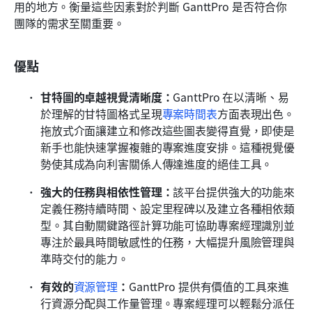
用的地方。衡量這些因素對於判斷 GanttPro 是否符合你
團隊的需求至關重要。
優點
甘特圖的卓越視覺清晰度：
GanttPro 在以清晰、易
於理解的甘特圖格式呈現
專案時間表
方面表現出色。
拖放式介面讓建立和修改這些圖表變得直覺，即使是
新手也能快速掌握複雜的專案進度安排。這種視覺優
勢使其成為向利害關係人傳達進度的絕佳工具。
強大的任務與相依性管理：
該平台提供強大的功能來
定義任務持續時間、設定里程碑以及建立各種相依類
型。其自動關鍵路徑計算功能可協助專案經理識別並
專注於最具時間敏感性的任務，大幅提升風險管理與
準時交付的能力。
有效的
資源管理
：
GanttPro 提供有價值的工具來進
行資源分配與工作量管理。專案經理可以輕鬆分派任