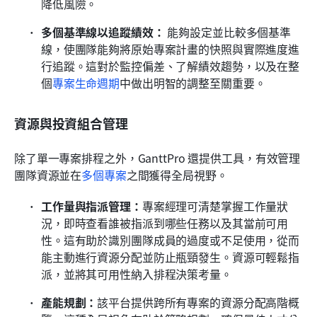
降低風險。
多個基準線以追蹤績效：
 能夠設定並比較多個基準
線，使團隊能夠將原始專案計畫的快照與實際進度進
行追蹤。這對於監控偏差、了解績效趨勢，以及在整
個
專案生命週期
中做出明智的調整至關重要。
資源與投資組合管理
除了單一專案排程之外，GanttPro 還提供工具，有效管理
團隊資源並在
多個專案
之間獲得全局視野。
工作量與指派管理：
專案經理可清楚掌握工作量狀
況，即時查看誰被指派到哪些任務以及其當前可用
性。這有助於識別團隊成員的過度或不足使用，從而
能主動進行資源分配並防止瓶頸發生。資源可輕鬆指
派，並將其可用性納入排程決策考量。
產能規劃：
該平台提供跨所有專案的資源分配高階概