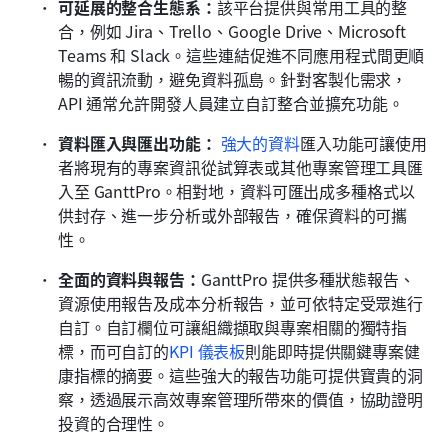
可延展的整合生態系：
該平台提供與常用工具的整
合，例如 Jira、Trello、Google Drive、Microsoft 
Teams 和 Slack。這些連結促進不同應用程式間更順
暢的資訊流動，避免資料孤島。針對客製化需求，
API 通常允許開發人員建立自訂整合並擴充功能。
資料匯入與匯出功能：
強大的資料
匯入功能可讓使用
者將現有的專案資訊從試算表或其他專案管理工具匯
入至 GanttPro。相對地，資料可匯出成多種格式以
供封存、進一步分析或外部報告，確保資料的可攜
性。
全面的資料與報告：
GanttPro 提供多種狀態報告、
資源使用報告及成本分析報告，並可依特定受眾進行
自訂。自訂欄位可讓組織擷取與專案相關的獨特指
標，而可自訂的
KPI 儀表板
則能即時提供關鍵專案健
康指標的摘要。這些強大的報告功能可提供寶貴的洞
察，透過展示高效專案管理所帶來的價值，協助證明
投資的合理性。