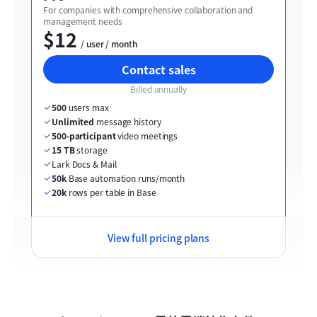
For companies with comprehensive collaboration and 
management needs
$12
  / user / month
Contact sales
Billed annually
500
 users max
Unlimited
 message history
500-participant
 video meetings
15 TB
 storage
Lark Docs & Mail
50k
 Base automation runs/month
20k
 rows per table in Base
View full pricing plans