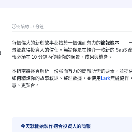
閱讀約 17 分鐘
每個偉大的新創故事都始於一個強而有力的
簡報範本
——
景並贏得投資人的信任。無論你是在推介一款新的 SaaS
報
報必須在 10 分鐘內傳達你的願景、成果與機會。
本指南將逐頁解析一份強而有力的簡報所需的要素，並提
如何精煉你的故事敘述、整理數據，並使用
Lark
無縫協作
慧、更契合。
今天就開始製作適合投資人的簡報