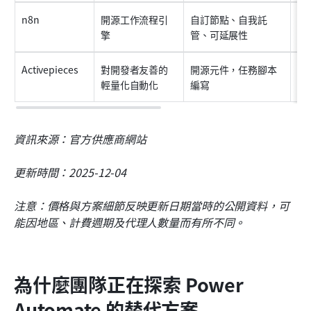
n8n
開源工作流程引
自訂節點、自我託
以
擎
管、可延展性
Activepieces
對開發者友善的
開源元件，任務腳本
有
輕量化自動化
編寫
資訊來源：官方供應商網站
更新時間：2025-12-04
注意：價格與方案細節反映更新日期當時的公開資料，可
能因地區、計費週期及代理人數量而有所不同。
為什麼團隊正在探索 Power 
Automate 的替代方案