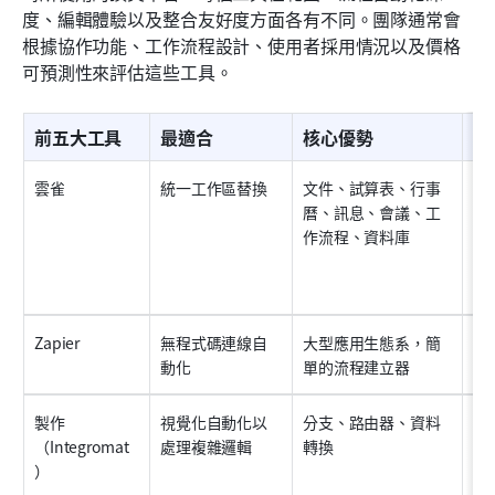
度、編輯體驗以及整合友好度方面各有不同。團隊通常會
根據協作功能、工作流程設計、使用者採用情況以及價格
可預測性來評估這些工具。
前五大工具
最適合
核心優勢
合
雲雀
統一工作區替換
文件、試算表、行事
✅
曆、訊息、會議、工
作流程、資料庫
Zapier
無程式碼連線自
大型應用生態系，簡
有
動化
單的流程建立器
製作
視覺化自動化以
分支、路由器、資料
有
（Integromat
處理複雜邏輯
轉換
）