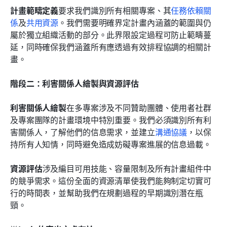
計畫範疇定義
要求我們識別所有相關專案、其
任務依賴關
係
及
共用資源
。我們需要明確界定計畫內涵蓋的範圍與仍
屬於獨立組織活動的部分。此界限設定過程可防止範疇蔓
延，同時確保我們涵蓋所有應透過有效排程協調的相關計
畫。
階段二：利害關係人繪製與資源評估
利害關係人繪製
在多專案涉及不同贊助團體、使用者社群
及專案團隊的計畫環境中特別重要。我們必須識別所有利
害關係人，了解他們的信息需求，並建立
溝通協議
，以保
持所有人知情，同時避免造成妨礙專案進展的信息過載。
資源評估
涉及編目可用技能、容量限制及所有計畫組件中
的競爭需求。這份全面的資源清單使我們能夠制定切實可
行的時間表，並幫助我們在規劃過程的早期識別潛在瓶
頸。 