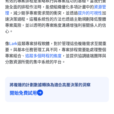
有效的專案排程是策略執行與專案成功的基礎。當我們實
施全面的排程作法時，能使組織優化多項計畫中的
資源管
理
，減少競爭專案需求間的衝突，並透過
提升的可視性
加
速決策過程。這種系統性的方法也透過主動規劃降低整體
專案風險，並以透明的專案進度溝通增強利害關係人的信
心。
像
Lark
這類專案排程軟體，對於管理這些複雜需求至關重
要。與基本任務管理工具不同，專案排程需要能處理整個
專案組合、
追蹤多個時程的進度
，並提供協調遠端團隊與
分散資源所需的集中系統的平台。
將複雜的計劃數據轉換為適合高層決策的洞察
開始免費試用