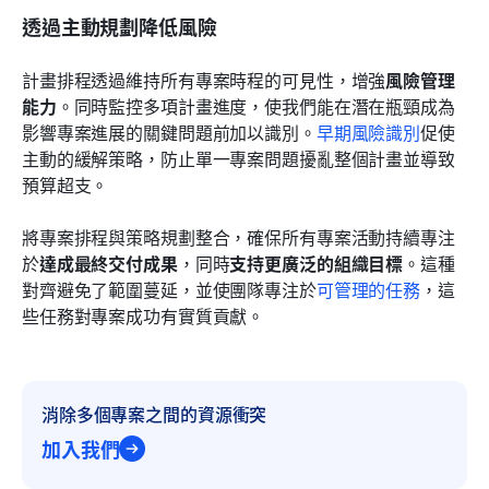
透過主動規劃降低風險
計畫排程透過維持所有專案時程的可見性，增強
風險管理
能力
。同時監控多項計畫進度，使我們能在潛在瓶頸成為
影響專案進展的關鍵問題前加以識別。
早期風險識別
促使
主動的緩解策略，防止單一專案問題擾亂整個計畫並導致
預算超支。
將專案排程與策略規劃整合，確保所有專案活動持續專注
於
達成最終交付成果
，同時
支持更廣泛的組織目標
。這種
對齊避免了範圍蔓延，並使團隊專注於
可管理的任務
，這
些任務對專案成功有實質貢獻。
消除多個專案之間的資源衝突
加入我們