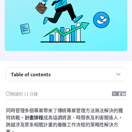
了解節目排程的基本原理
節目排程如何推動組織成功
建立您的節目排程基礎
基本的程式排程方法論
Table of contents
掌握專案排程中的利害關係人溝通
閱讀約 11 分鐘
有效節目排程的技術需求
常見的節目排程挑戰與解決方案
同時管理多個專案帶來了傳統專案管理方法無法解決的獨
特挑戰。
計畫排程
成為協調資源、時間表及利害關係人，
實施卓越的計劃排程
跨越涉及眾多相關計畫的複雜工作流程的策略性解決方
結論
案。 