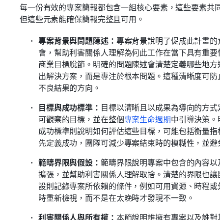
每一份有效的專案簡報都包含一組核心要素，這些要素共
但這些元素能確保簡報完整且可用。
專案背景與問題陳述：
專案背景說明了促成此計畫的
會，幫助利害關係人理解為何此工作在當下具有重要
商業目標脫節。明確的問題陳述會清楚定義哪些地方
出解決方案，而是專注於根本問題。這種清晰度可防
不良結果的方向。
目標與成功標準：
目標以清晰且以成果為導向的方式
可觀察的目標，並在整個
專案生命週期
中引導決策。
成功標準則說明如何評估這些目標，可能包括衡量指
先定義成功，團隊可減少專案結束時的模糊性，並避
範疇界限與假設：
範疇界限說明專案中包含的內容以
擴張，並幫助利害關係人理解取捨。清楚的界限也讓
設則記錄專案所依賴的條件，例如可用資源、時程或
時重新檢視，而不是在太晚時才發現不一致。 
利害關係人與所有權：
本節說明誰擁有專案以及誰對