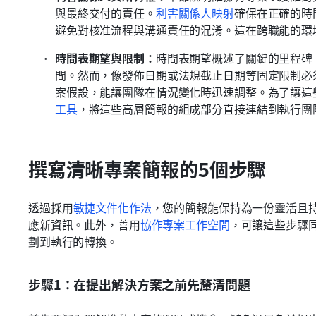
與最終交付的責任。
利害關係人映射
確保在正確的時
避免對核准流程與溝通責任的混淆。這在跨職能的環
時間表期望與限制：
時間表期望概述了關鍵的里程碑
間。然而，像發佈日期或法規截止日期等固定限制必
案假設，能讓團隊在情況變化時迅速調整。為了讓這
工具
，將這些高層簡報的組成部分直接連結到執行團
撰寫清晰專案簡報的5個步驟
透過採用
敏捷文件化作法
，您的簡報能保持為一份靈活且
應新資訊。此外，善用
協作專案工作空間
，可讓這些步驟
劃到執行的轉換。
步驟1：在提出解決方案之前先釐清問題