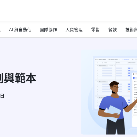
理
AI 與自動化
團隊協作
人資管理
零售
餐飲
技術與
例與範本
8日