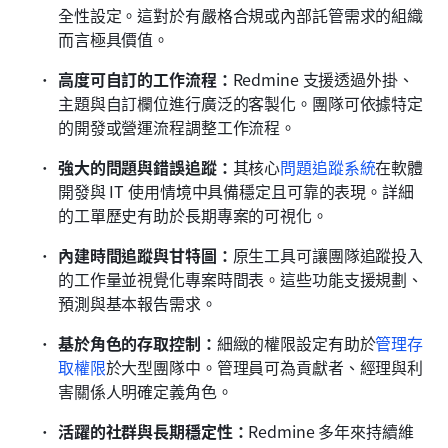
全性設定。這對於有嚴格合規或內部託管需求的組織
而言極具價值。
高度可自訂的工作流程：
Redmine 支援透過外掛、
主題與自訂欄位進行廣泛的客製化。團隊可依據特定
的開發或營運流程調整工作流程。
強大的問題與錯誤追蹤：
其核心
問題追蹤系統
在軟體
開發與 IT 使用情境中具備穩定且可靠的表現。詳細
的工單歷史有助於長期專案的可視化。
內建時間追蹤與甘特圖：
原生工具可讓團隊追蹤投入
的工作量並視覺化專案時間表。這些功能支援規劃、
預測與基本報告需求。
基於角色的存取控制：
細緻的權限設定有助於
管理存
取權限
於大型團隊中。管理員可為貢獻者、經理與利
害關係人明確定義角色。
活躍的社群與長期穩定性：
Redmine 多年來持續維