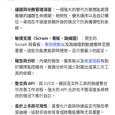
議題與任務管理深度
：一個強大的替代方案應能處理
複雜的議題生命週期、相依性、優先順序以及自訂欄
位。尋找在不過度依賴外掛的情況下仍具備彈性的系
統。
敏捷支援（Scrum、看板、路線圖）
：原生的 
Scrum 與看板、
衝刺規劃
以及路線圖對敏捷團隊至關
重要。這些功能應能即時使用，且只需最少的設定。
報告與分析
：內建的報告、儀表板以及
進度追蹤
有助
於團隊監控績效。進階分析可減少對匯出或第三方工
具的依賴。
整合與 API
：與 CI/CD、通訊及文件工具的無縫整合
可改善工作流程。強大的 API 允許在不需深度系統修
改的情況下進行自訂。
易於上手與可用性
：直覺化介面與快速設定可降低學
習曲線。這對非技術背景或跨職能團隊尤其重要。