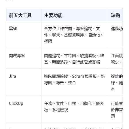
前五大工具
主要功能
缺點
雲雀
全方位工作空間、專案追蹤、文
進階功能
件、聊天、基礎資料庫、自動化、
權限
開啟專案
問題追蹤、甘特圖、敏捷看板、維
介面感覺
基、時間追蹤、自行託管或雲端
較少，設
Jira
進階問題追蹤、Scrum 與看板、路
複雜的設
線圖、報告、整合
線、隨著
本
ClickUp
任務、文件、目標、自動化、儀表
可能會讓
板、多種檢視
於非常大
題