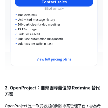
Contact sales
Billed annually
500
 users max
Unlimited
 message history
500-participant
 video meetings
15 TB
 storage
Lark Docs & Mail
50k
 Base automation runs/month
20k
 rows per table in Base
View full pricing plans
2. OpenProject：自架團隊最佳的 Redmine 替代
方案
OpenProject 是一款受歡迎的開源專案管理平台，專為希