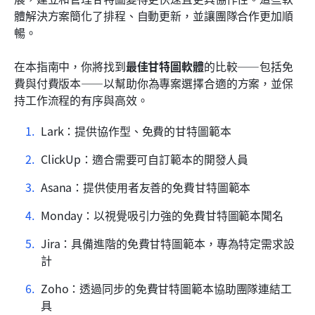
各行業的甘特圖工具使用案例
體解決方案簡化了排程、自動更新，並讓團隊合作更加順
暢。
成功採用甘特圖軟體的秘訣
在本指南中，你將找到
最佳甘特圖軟體
的比較——包括免
結論
費與付費版本——以幫助你為專案選擇合適的方案，並保
常見問題
持工作流程的有序與高效。
相關閱讀
Lark：提供協作型、免費的甘特圖範本
ClickUp：適合需要可自訂範本的開發人員
Asana：提供使用者友善的免費甘特圖範本
Monday：以視覺吸引力強的免費甘特圖範本聞名
Jira：具備進階的免費甘特圖範本，專為特定需求設
計
Zoho：透過同步的免費甘特圖範本協助團隊連結工
具