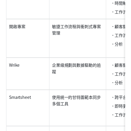
時間軸
工作流程
開啟專案
敏捷工作流程與衝刺式專案
顧客關係
管理
工作流程
分析
Wrike
企業級規劃與數據驅動的追
顧客關係
蹤
工作流程
分析
Smartsheet
使用統一的甘特圖範本同步
跨平台整
多個工具
即時更新
工作流程