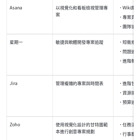
Asana
以視覺化和看板檢視管理專
Wiki風
案
專案頁面
團隊協作
星期一
敏捷與軟體開發專案追蹤
短衝規劃
問題追蹤
進階報告
Jira
管理複雜的專案與時間表
進階甘特
資源排程
預算追蹤
Zoho
使用視覺化設計的甘特圖範
任務清單
本進行創意專案規劃
行事曆檢