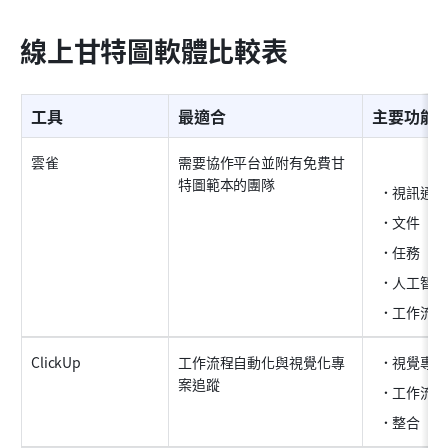
線上甘特圖軟體比較表
工具
最適合
主要功能
雲雀
需要協作平台並附有免費甘
特圖範本的團隊
視訊通話
文件
任務
人工智慧
工作流程
ClickUp
工作流程自動化與視覺化專
視覺專案
案追蹤
工作流程
整合