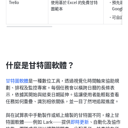
Trello
使用基於 Excel 的免費甘特
預先建立的 
圖範本
Googl
可自訂的
什麼是甘特圖軟體？
甘特
圖軟體
是一種數位工具，透過視覺化時間軸來協助規
劃、排程及監控專案。每個任務會以橫跨日曆的長條表
示，依據其開始與結束日期延伸。這讓使用者能輕鬆查看
任務如何重疊、識別相依關係，並一目了然地追蹤進度。
與在試算表中手動製作或紙上繪製的甘特圖不同，線上甘
特圖軟體——例如 Lark——提供
即時更新
、自動化及協作