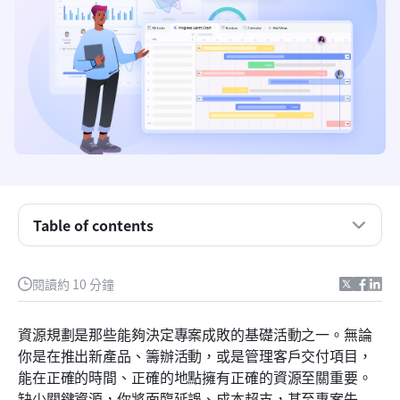
理解資源規劃：不只是清單
Table of contents
資源規劃範本 Excel 的持久吸引力
閱讀約 10 分鐘
限制：當你的「免費」模板讓你付出更多代價
超越基礎試算表：健全資源規劃解決方案的基本功能
資源規劃是那些能夠決定專案成敗的基礎活動之一。無論
你是在推出新產品、籌辦活動，或是管理客戶交付項目，
Lark 如何提升資源規劃：統一化方法
能在正確的時間、正確的地點擁有正確的資源至關重要。
結論
缺少關鍵資源，你將面臨延誤、成本超支，甚至專案失