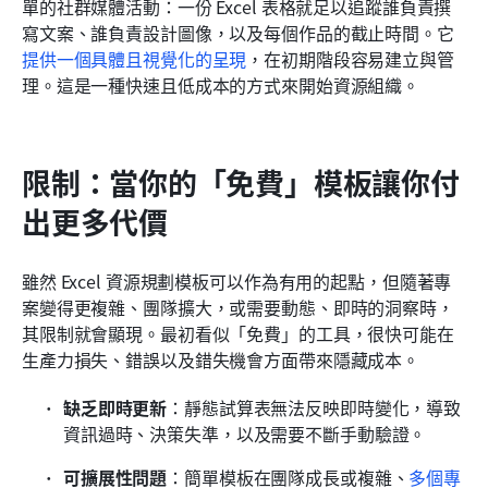
單的社群媒體活動：一份 Excel 表格就足以追蹤誰負責撰
寫文案、誰負責設計圖像，以及每個作品的截止時間。它
提供一個具體且視覺化的呈現
，在初期階段容易建立與管
理。這是一種快速且低成本的方式來開始資源組織。
限制：當你的「免費」模板讓你付
出更多代價
雖然 Excel 資源規劃模板可以作為有用的起點，但隨著專
案變得更複雜、團隊擴大，或需要動態、即時的洞察時，
其限制就會顯現。最初看似「免費」的工具，很快可能在
生產力損失、錯誤以及錯失機會方面帶來隱藏成本。
缺乏即時更新
：靜態試算表無法反映即時變化，導致
資訊過時、決策失準，以及需要不斷手動驗證。
可擴展性問題
：簡單模板在團隊成長或複雜、
多個專