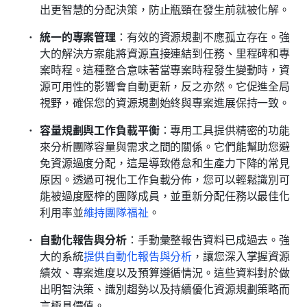
出更智慧的分配決策，防止瓶頸在發生前就被化解。
統一的專案管理
：有效的資源規劃不應孤立存在。強
大的解決方案能將資源直接連結到任務、里程碑和專
案時程。這種整合意味著當專案時程發生變動時，資
源可用性的影響會自動更新，反之亦然。它促進全局
視野，確保您的資源規劃始終與專案進展保持一致。 
容量規劃與工作負載平衡
：專用工具提供精密的功能
來分析團隊容量與需求之間的關係。它們能幫助您避
免資源過度分配，這是導致倦怠和生產力下降的常見
原因。透過可視化工作負載分佈，您可以輕鬆識別可
能被過度壓榨的團隊成員，並重新分配任務以最佳化
利用率並
維持團隊福祉
。 
自動化報告與分析
：手動彙整報告資料已成過去。強
大的系統
提供自動化報告與分析
，讓您深入掌握資源
績效、專案進度以及預算遵循情況。這些資料對於做
出明智決策、識別趨勢以及持續優化資源規劃策略而
言極具價值。