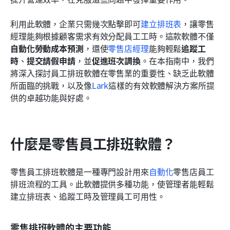
結論
利用此軟體，企業只需幾次點擊即可
建立排班表
，讓零售
常見問題解答
經理能夠根據顧客需求有效分配員工工時。這款軟體不僅
自動化勞動成本預測
，還使
零售店經理
能夠輕鬆
追蹤工
相關閱讀
時
、
提交請假申請
，並
促進班次調換
。在本指南中，我們
將深入探討員工排班軟體在零售業的重要性、缺乏此軟體
所面臨的挑戰，以及像
Lark
這樣的有效軟體解決方案所提
供的卓越功能與好處。
什麼是零售員工排班軟體？
零售員工排班軟體是一種專門設計用來
自動化
零售店員工
排班流程的工具。此軟體提供多種功能，使管理者能輕鬆
建立排班表、追蹤工時及管理員工可用性。
零售排班軟體的主要功能