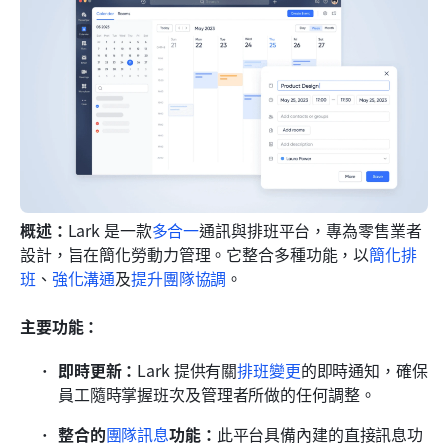
概述：
Lark 是一款
多合一
通訊與排班平台，專為零售業者
設計，旨在簡化勞動力管理。它整合多種功能，以
簡化排
班
、
強化溝通
及
提升團隊協調
。
主要功能：
即時更新：
Lark 提供有關
排班變更
的即時通知，確保
員工隨時掌握班次及管理者所做的任何調整。
整合的
團隊訊息
功能：
此平台具備內建的直接訊息功