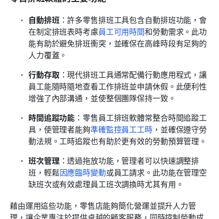
自動排班
：許多零售排班工具包含自動排班功能，會
在制定排班表時考慮
員工可用時間
和勞動需求。此功
能有助於避免排班衝突，並確保在高峰時段有足夠的
人力覆蓋。
行動存取
：現代排班工具通常配備行動應用程式，讓
員工能隨時隨地查看工作排班並申請休假。此便利性
增強了內部溝通，並使整個團隊保持一致。
時間追蹤功能
：零售員工排班軟體常整合時間追蹤工
具，使管理者能夠
準確監控員工工時
，並確保遵守勞
動法規。工時追蹤也有助於更有效的勞動預算管理。
班次管理
：透過拖放功能，管理者可以快速調整排
班，輕鬆
因應臨時變動
或員工請求。此功能在管理空
缺班次或有效處理員工班次調換時尤其有用。
藉由運用這些功能，零售店能夠簡化營運並提升人力管
理，讓企業專注於提供卓越的顧客服務，同時控制勞動成