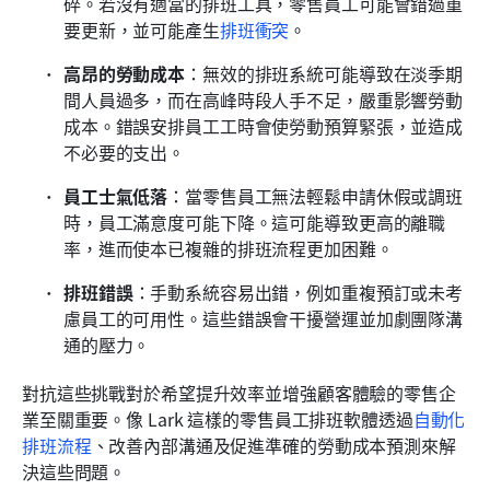
碎。若沒有適當的排班工具，零售員工可能會錯過重
要更新，並可能產生
排班衝突
。
高昂的勞動成本
：無效的排班系統可能導致在淡季期
間人員過多，而在高峰時段人手不足，嚴重影響勞動
成本。錯誤安排員工工時會使勞動預算緊張，並造成
不必要的支出。
員工士氣低落
：當零售員工無法輕鬆申請休假或調班
時，員工滿意度可能下降。這可能導致更高的離職
率，進而使本已複雜的排班流程更加困難。
排班錯誤
：手動系統容易出錯，例如重複預訂或未考
慮員工的可用性。這些錯誤會干擾營運並加劇團隊溝
通的壓力。
對抗這些挑戰對於希望提升效率並增強顧客體驗的零售企
業至關重要。像 Lark 這樣的零售員工排班軟體透過
自動化
排班流程
、改善內部溝通及促進準確的勞動成本預測來解
決這些問題。