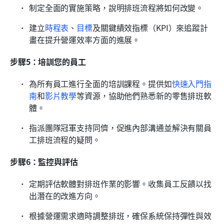
制定全面的實施策略，說明排班流程將如何改變。
建立
時程表
、
目標
及關鍵績效指標（KPI）來追蹤計
畫在提升營運效率方面的進展。
步驟5：培訓您的員工
為所有員工進行全面的培訓課程。提供如
快速入門指
南
和
影片教學
等資源，協助他們熟悉新的零售排班軟
體。
指派團隊冠軍支持同儕，促進內部溝通並解決有關員
工排班流程的疑問。
步驟6：監控與評估
定期評估軟體對排班作業的影響。收集員工反饋以找
出潛在的改進方向。
根據營運需求適時調整排班，確保系統保持彈性與效