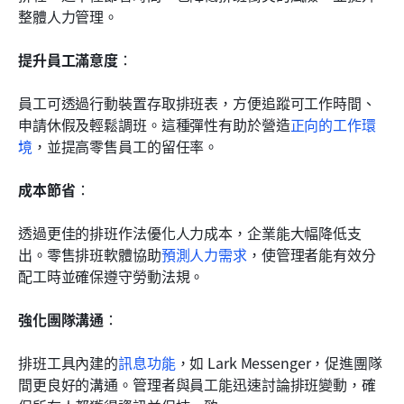
整體人力管理。
提升員工滿意度
： 
員工可透過行動裝置存取排班表，方便追蹤可工作時間、
申請休假及輕鬆調班。這種彈性有助於營造
正向的工作環
境
，並提高零售員工的留任率。
成本節省
： 
透過更佳的排班作法優化人力成本，企業能大幅降低支
出。零售排班軟體協助
預測人力需求
，使管理者能有效分
配工時並確保遵守勞動法規。
強化團隊溝通
： 
排班工具內建的
訊息功能
，如 Lark Messenger，促進團隊
間更良好的溝通。管理者與員工能迅速討論排班變動，確