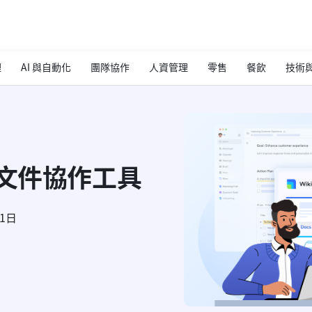
理
AI 與自動化
團隊協作
人資管理
零售
餐飲
技術與
的文件協作工具
11日