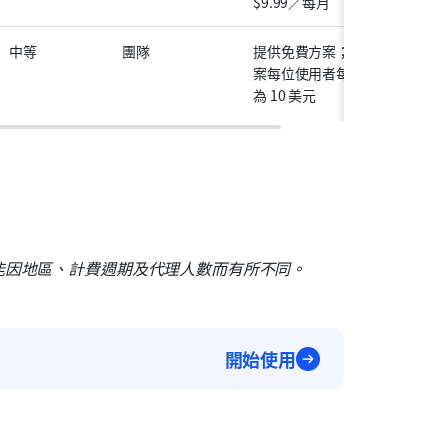
$9.99／每月
中等
團隊
提供免費方案；付費方
案每位使用者每月起價
為 10 美元
能因地區、計費週期及代理人數而有所不同。
開始使用