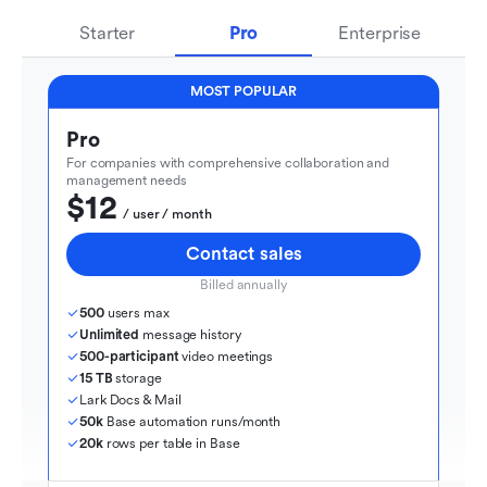
Starter
Pro
Enterprise
MOST POPULAR
Pro
For companies with comprehensive collaboration and 
management needs
$12
  / user / month
Contact sales
Billed annually
500
 users max
Unlimited
 message history
500-participant
 video meetings
15 TB
 storage
Lark Docs & Mail
50k
 Base automation runs/month
20k
 rows per table in Base