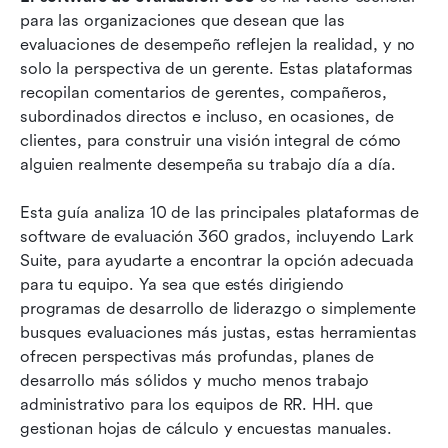
evaluación de revisión 360
para las organizaciones que desean que las 
evaluaciones de desempeño reflejen la realidad, y no 
10 mejores software de evaluación 360
solo la perspectiva de un gerente. Estas plataformas 
Cómo elegir el software de evaluación de 360
recopilan comentarios de gerentes, compañeros, 
grados adecuado para su organización
subordinados directos e incluso, en ocasiones, de 
clientes, para construir una visión integral de cómo 
Mejores prácticas para ejecutar programas de
alguien realmente desempeña su trabajo día a día.
evaluación de desempeño 360
Esta guía analiza 10 de las principales plataformas de 
Conclusión
software de evaluación 360 grados, incluyendo Lark 
Preguntas frecuentes
Suite, para ayudarte a encontrar la opción adecuada 
para tu equipo. Ya sea que estés dirigiendo 
Lectura relacionada
programas de desarrollo de liderazgo o simplemente 
busques evaluaciones más justas, estas herramientas 
ofrecen perspectivas más profundas, planes de 
desarrollo más sólidos y mucho menos trabajo 
administrativo para los equipos de RR. HH. que 
gestionan hojas de cálculo y encuestas manuales.