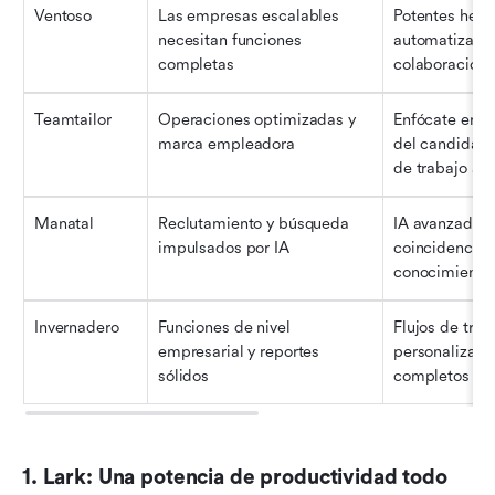
Ventoso
Las empresas escalables 
Potentes herr
necesitan funciones 
automatización
completas
colaboración
Teamtailor
Operaciones optimizadas y 
Enfócate en la
marca empleadora
del candidato y
de trabajo au
Manatal
Reclutamiento y búsqueda 
IA avanzada pa
impulsados por IA
coincidencia 
conocimiento
Invernadero
Funciones de nivel 
Flujos de traba
empresarial y reportes 
personalizable
sólidos
completos
1. Lark: Una potencia de productividad todo 