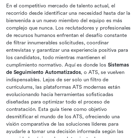
En el competitivo mercado de talento actual, el 
Características clave que buscar en un ATS
recorrido desde identificar una necesidad hasta dar la 
Los 9 principales sistemas de seguimiento
bienvenida a un nuevo miembro del equipo es más 
automatizado en el mercado hoy
complejo que nunca. Los reclutadores y profesionales 
de recursos humanos enfrentan el desafío constante 
El papel evolutivo de los ATS: más allá del
de filtrar innumerables solicitudes, coordinar 
seguimiento de candidatos
entrevistas y garantizar una experiencia positiva para 
los candidatos, todo mientras mantienen el 
Conclusión
cumplimiento normativo. Aquí es donde los 
Sistemas 
Preguntas frecuentes
de Seguimiento Automatizados
, o ATS, se vuelven 
indispensables. Lejos de ser solo un filtro de 
Lectura relacionada
currículums, las plataformas ATS modernas están 
evolucionando hacia herramientas sofisticadas 
diseñadas para optimizar todo el proceso de 
contratación. Esta guía tiene como objetivo 
desmitificar el mundo de los ATS, ofreciendo una 
visión comparativa de las soluciones líderes para 
ayudarle a tomar una decisión informada según las 