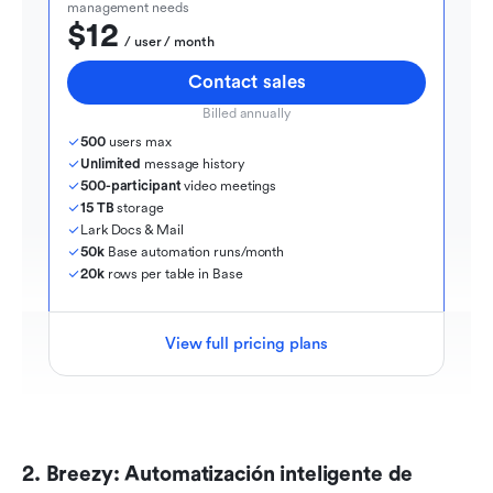
management needs
$12
  / user / month
Contact sales
Billed annually
500
 users max
Unlimited
 message history
500-participant
 video meetings
15 TB
 storage
Lark Docs & Mail
50k
 Base automation runs/month
20k
 rows per table in Base
View full pricing plans
2. Breezy: Automatización inteligente de 