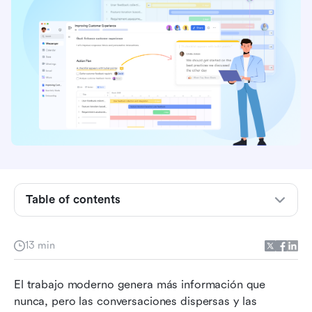
Conclusiones clave: 5 soluciones de
colaboración que mejoran la productividad del
equipo
Comparación rápida de las principales
Table of contents
herramientas de colaboración
¿Qué son las soluciones de colaboración?
13 min
Por qué las empresas invierten en soluciones de
El trabajo moderno genera más información que 
colaboración
nunca, pero las conversaciones dispersas y las 