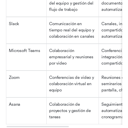
del equipo y gestión del 
documentos co
flujo de trabajo
automatización
Slack
Comunicación en 
Canales, integ
tiempo real del equipo y 
compartido de 
colaboración en canales
automatización
Microsoft Teams
Colaboración 
Conferencias d
empresarial y reuniones 
integración co
por video
compartido de
Zoom
Conferencias de video y 
Reuniones de 
colaboración virtual en 
seminarios we
equipo
pantalla, chat
Asana
Colaboración de 
Seguimiento de
proyectos y gestión de 
automatización
tareas
cronogramas d