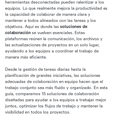
14 soluciones de colaboración diseñadas para
herramientas desconectadas pueden ralentizar a los 
equipos y proyectos modernos
equipos. Lo que realmente mejora la productividad es 
la capacidad de colaborar de manera clara y 
Consejos prácticos para una colaboración
mantener a todos alineados con las tareas y los 
exitosa en el lugar de trabajo
objetivos. Aquí es donde las 
soluciones de 
colaboración
Desafíos que enfrentan los equipos al adoptar
 se vuelven esenciales. Estas 
plataformas reúnen la comunicación, los archivos y 
herramientas de colaboración
las actualizaciones de proyectos en un solo lugar, 
Conclusión
ayudando a los equipos a coordinar el trabajo de 
manera más eficiente.
Preguntas frecuentes
Desde la gestión de tareas diarias hasta la 
Lectura relacionada
planificación de grandes iniciativas, las soluciones 
adecuadas de colaboración en equipo hacen que el 
trabajo conjunto sea más fluido y organizado. En esta 
guía, comparamos 15 soluciones de colaboración 
diseñadas para ayudar a los equipos a trabajar mejor 
juntos, optimizar los flujos de trabajo y mantener la 
visibilidad en todos los proyectos.