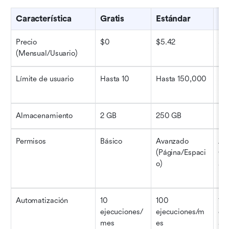
Característica
Gratis
Estándar
Pr
Precio 
$0
$5.42
$1
(Mensual/Usuario)
Límite de usuario
Hasta 10
Hasta 150,000
Ha
Almacenamiento
2 GB
250 GB
Ili
Permisos
Básico
Avanzado 
Ava
(Página/Espaci
Cla
o)
ad
Automatización
10 
100 
1,0
ejecuciones/
ejecuciones/m
ej
mes
es
ar