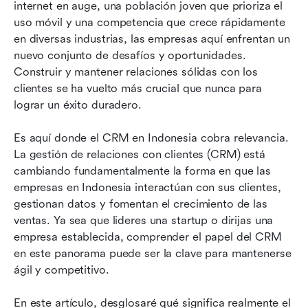
internet en auge, una población joven que prioriza el 
uso móvil y una competencia que crece rápidamente 
Principales soluciones CRM para empresas
en diversas industrias, las empresas aquí enfrentan un 
indonesias
nuevo conjunto de desafíos y oportunidades. 
Cómo elegir el CRM adecuado para su negocio
Construir y mantener relaciones sólidas con los 
en Indonesia
clientes se ha vuelto más crucial que nunca para 
lograr un éxito duradero.
Conclusión
Es aquí donde el CRM en Indonesia cobra relevancia. 
Preguntas frecuentes
La gestión de relaciones con clientes (CRM) está 
Lectura relacionada
cambiando fundamentalmente la forma en que las 
empresas en Indonesia interactúan con sus clientes, 
gestionan datos y fomentan el crecimiento de las 
ventas. Ya sea que lideres una startup o dirijas una 
empresa establecida, comprender el papel del CRM 
en este panorama puede ser la clave para mantenerse 
ágil y competitivo.
En este artículo, desglosaré qué significa realmente el 