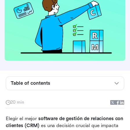
¿Qué es CRM y por qué es esencial para el
crecimiento de tu negocio?
Table of contents
Características imprescindibles a considerar en
un CRM
20 min
Reseñas de los mejores software CRM:
Perspectivas para elegir la solución adecuada
Elegir el mejor 
software de gestión de relaciones con 
Las mejores soluciones CRM todo en uno
clientes (CRM)
 es una decisión crucial que impacta 