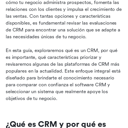
cómo tu negocio administra prospectos, fomenta las 
Ideal para pequeñas y medianas empresas
relaciones con los clientes y impulsa el crecimiento de 
Ideal para organizaciones a nivel empresarial
las ventas. Con tantas opciones y características 
disponibles, es fundamental revisar las evaluaciones 
Mejor CRM para la gestión de proyectos de
de CRM para encontrar una solución que se adapte a 
ventas
las necesidades únicas de tu negocio.
Cómo comparar modelos de precios de CRM
En esta guía, exploraremos qué es un CRM, por qué 
de manera efectiva
es importante, qué características priorizar y 
Consideraciones de seguridad, privacidad de
revisaremos algunas de las plataformas de CRM más 
datos y cumplimiento en el software CRM
populares en la actualidad. Este enfoque integral está 
diseñado para brindarte el conocimiento necesario 
Preguntas frecuentes
para comparar con confianza el software CRM y 
seleccionar un sistema que realmente apoye los 
Conclusión: Tomar una decisión informada con
objetivos de tu negocio.
las reseñas de CRM
¿Qué es CRM y por qué es 