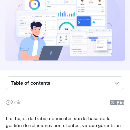
¿Qué es un flujo de trabajo de CRM?
Beneficios de la automatización del flujo de
trabajo de CRM
Table of contents
5 ejemplos comunes de flujos de trabajo de
CRM
Cómo funciona la automatización de flujos de
9 min
trabajo en CRM
Los flujos de trabajo eficientes son la base de la 
Casos de uso de los flujos de trabajo de CRM
gestión de relaciones con clientes, ya que garantizan 
por departamento