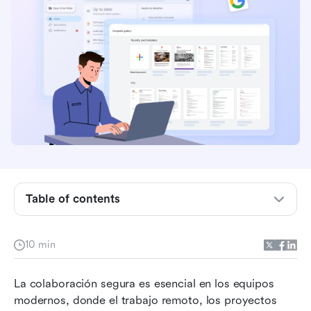
¿Qué es un documento de Google?
Cómo compartir Google Docs de forma segura
Table of contents
Permiso para compartir documentos de Google
Docs
10 min
Configuraciones para compartir documentos de
La colaboración segura es esencial en los equipos 
Google Docs
modernos, donde el trabajo remoto, los proyectos 