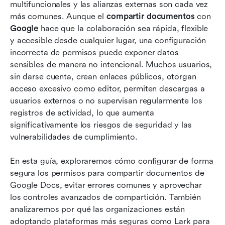
Consejos que puede necesitar: Cómo revocar
multifuncionales y las alianzas externas son cada vez 
el acceso a un Google Docs compartido
más comunes. Aunque el 
compartir documentos
 con 
Google
 hace que la colaboración sea rápida, flexible 
Riesgos al compartir documentos mediante
y accesible desde cualquier lugar, una configuración 
Google
incorrecta de permisos puede exponer datos 
sensibles de manera no intencional. Muchos usuarios, 
Conoce Lark: una alternativa más segura para la
sin darse cuenta, crean enlaces públicos, otorgan 
colaboración de documentos
acceso excesivo como editor, permiten descargas a 
Tendencias futuras impulsadas por la
usuarios externos o no supervisan regularmente los 
colaboración segura y el intercambio de
registros de actividad, lo que aumenta 
documentos
significativamente los riesgos de seguridad y las 
vulnerabilidades de cumplimiento.
Conclusión
En esta guía, exploraremos cómo configurar de forma 
Preguntas frecuentes
segura los permisos para compartir documentos de 
Lectura relacionada
Google Docs, evitar errores comunes y aprovechar 
los controles avanzados de compartición. También 
analizaremos por qué las organizaciones están 
adoptando plataformas más seguras como Lark para 