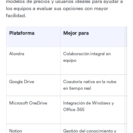
modelos de precios y usuarios ideales para ayudar a 
los equipos a evaluar sus opciones con mayor 
facilidad.
Plataforma
Mejor para
Us
id
Alondra
Colaboración integral en 
Equ
equipo
sta
cr
Google Drive
Coautoría nativa en la nube 
Est
en tiempo real
eq
Microsoft OneDrive
Integración de Windows y 
Eq
Office 365
co
Notion
Gestión del conocimiento y 
Sta