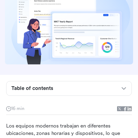
Conclusiones clave: 5 mejores plataformas para
compartir documentos
Descripción general: Las 5 principales
plataformas para compartir documentos de
forma segura
Table of contents
¿Qué es una plataforma para compartir
documentos?
16 min
Cómo las plataformas integradas para
compartir documentos impulsan la
Los equipos modernos trabajan en diferentes 
productividad
ubicaciones, zonas horarias y dispositivos, lo que 