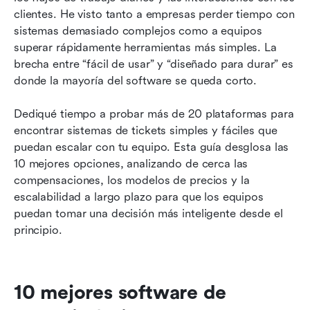
clientes. He visto tanto a empresas perder tiempo con 
5. Hiver - Lo mejor para equipos que usan Gmail
sistemas demasiado complejos como a equipos 
superar rápidamente herramientas más simples. La 
6. Keeping: ideal para una integración sencilla
brecha entre “fácil de usar” y “diseñado para durar” es 
con Gmail
donde la mayoría del software se queda corto.
7. Groove - Ideal para apoyo inicial económico
Dediqué tiempo a probar más de 20 plataformas para 
8. LiveAgent - Mejor para múltiples canales
encontrar sistemas de tickets simples y fáciles que 
(chat + teléfono)
puedan escalar con tu equipo. Esta guía desglosa las 
10 mejores opciones, analizando de cerca las 
9. Frente: ideal para operaciones y logística de
compensaciones, los modelos de precios y la 
alto riesgo
escalabilidad a largo plazo para que los equipos 
10. SupportBee - Mejor para el flujo de trabajo
puedan tomar una decisión más inteligente desde el 
de Inbox Zero
principio.
Cómo seleccionamos y evaluamos el software
en nuestras reseñas
10 mejores software de 
Cómo elegir el sistema de boletaje adecuado