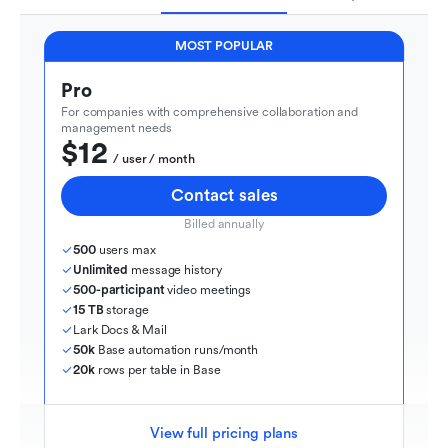
MOST POPULAR
Pro
For companies with comprehensive collaboration and 
management needs
$12
  / user / month
Contact sales
Billed annually
500
 users max
Unlimited
 message history
500-participant
 video meetings
15 TB
 storage
Lark Docs & Mail
50k
 Base automation runs/month
20k
 rows per table in Base
View full pricing plans