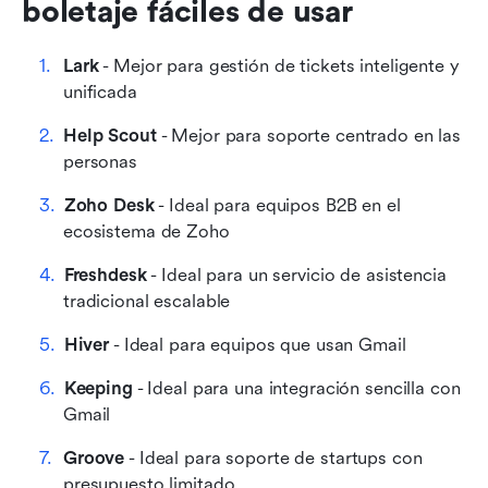
boletaje fáciles de usar
para tu equipo
Reflexiones finales
Lark
 - Mejor para gestión de tickets inteligente y 
Preguntas frecuentes sobre plataformas de
unificada
boletaje fáciles de usar
Help Scout
 - Mejor para soporte centrado en las 
Lectura relacionada
personas
Zoho Desk
 - Ideal para equipos B2B en el 
ecosistema de Zoho
Freshdesk
 - Ideal para un servicio de asistencia 
tradicional escalable
Hiver
 - Ideal para equipos que usan Gmail
Keeping
 - Ideal para una integración sencilla con 
Gmail
Groove
 - Ideal para soporte de startups con 
presupuesto limitado