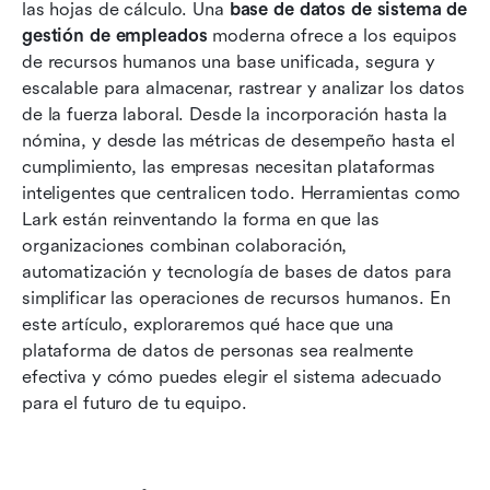
las hojas de cálculo. Una 
base de datos de sistema de 
para sistemas de gestión de empleados en
gestión de empleados
 moderna ofrece a los equipos 
2026
de recursos humanos una base unificada, segura y 
Beneficios de adoptar una base de datos
escalable para almacenar, rastrear y analizar los datos 
robusta para la gestión de empleados
de la fuerza laboral. Desde la incorporación hasta la 
nómina, y desde las métricas de desempeño hasta el 
Seguridad y gestión de datos en las bases de
cumplimiento, las empresas necesitan plataformas 
datos del sistema de gestión de empleados
inteligentes que centralicen todo. Herramientas como 
Lark están reinventando la forma en que las 
Cómo elegir la mejor base de datos para el
organizaciones combinan colaboración, 
sistema de gestión de empleados de su
automatización y tecnología de bases de datos para 
organización
simplificar las operaciones de recursos humanos. En 
Tendencias futuras en las bases de datos de
este artículo, exploraremos qué hace que una 
sistemas de gestión de empleados
plataforma de datos de personas sea realmente 
efectiva y cómo puedes elegir el sistema adecuado 
Conclusión
para el futuro de tu equipo.
Preguntas frecuentes
Lectura relacionada