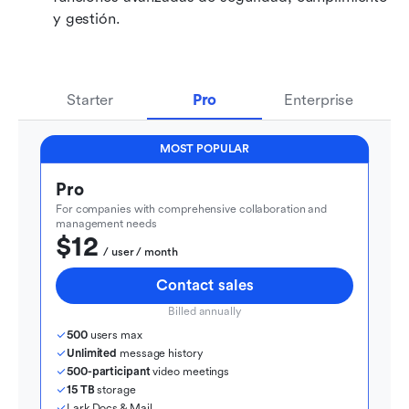
y gestión.
Starter
Pro
Enterprise
MOST POPULAR
Pro
For companies with comprehensive collaboration and 
management needs
$12
  / user / month
Contact sales
Billed annually
500
 users max
Unlimited
 message history
500-participant
 video meetings
15 TB
 storage
Lark Docs & Mail