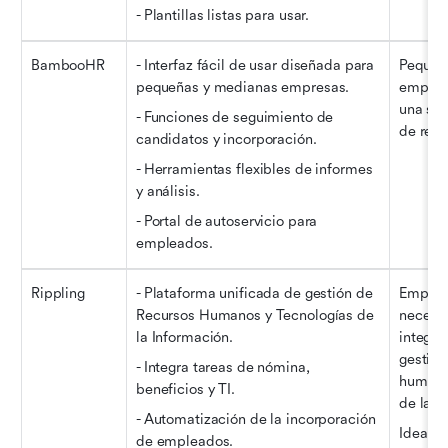
- Plantillas listas para usar.
BambooHR
- Interfaz fácil de usar diseñada para 
Pequeñ
pequeñas y medianas empresas.
empres
una sol
- Funciones de seguimiento de 
de rec
candidatos y incorporación.
- Herramientas flexibles de informes 
y análisis.
- Portal de autoservicio para 
empleados.
Rippling
- Plataforma unificada de gestión de 
Empres
Recursos Humanos y Tecnologías de 
necesit
la Información.
integra
gestión
- Integra tareas de nómina, 
humanos
beneficios y TI.
de la i
- Automatización de la incorporación 
Ideal pa
de empleados.