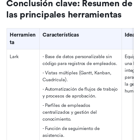
Conclusión clave: Resumen de 
las principales herramientas
Herramien
Características
Ideal 
ta
Lark
- Base de datos personalizable sin 
Equipos
código para registros de empleados.
una her
integral
- Vistas múltiples (Gantt, Kanban, 
para la
Cuadrícula).
la gest
- Automatización de flujos de trabajo 
humano
y procesos de aprobación.
- Perfiles de empleados 
centralizados y gestión del 
conocimiento.
- Función de seguimiento de 
asistencia.