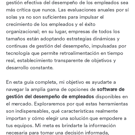
gestión efectiva del desempeño de los empleados sea 
rendimiento de empleados en 2026
más crítica que nunca. Las evaluaciones anuales por sí 
solas ya no son suficientes para impulsar el 
Características clave que buscar en el software
crecimiento de los empleados y el éxito 
de gestión del desempeño de empleados
organizacional; en su lugar, empresas de todos los 
Desafíos comunes de la gestión del desempeño
tamaños están adoptando estrategias dinámicas y 
continuas de gestión del desempeño, impulsadas por 
Cómo elegir el mejor software de gestión del
tecnología que permite retroalimentación en tiempo 
desempeño de empleados
real, establecimiento transparente de objetivos y 
desarrollo constante.
Conclusión
Preguntas frecuentes
En esta guía completa, mi objetivo es ayudarte a 
navegar la amplia gama de opciones de 
software de 
Lectura relacionada
gestión del desempeño de empleados
 disponibles en 
el mercado. Exploraremos por qué estas herramientas 
son indispensables, qué características realmente 
importan y cómo elegir una solución que empodere a 
tus equipos. Mi meta es brindarte la información 
necesaria para tomar una decisión informada, 