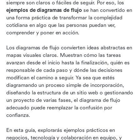
siempre son claros o fáciles de seguir. Por eso, los 
Cómo elegir el diagrama de flujo correcto
ejemplos de diagramas de flujo
 se han convertido en 
Conoce a Lark: diseña tus diagramas de flujo y
una forma práctica de transformar la complejidad 
conviértelos en flujos de trabajo reales
cotidiana en algo que las personas puedan ver, 
comprender y poner en acción.
¿Cuáles son las reglas para el diseño de
diagramas de flujo?
Los diagramas de flujo convierten ideas abstractas en 
mapas visuales claros. Muestran cómo las tareas 
Errores comunes que se deben evitar en los
avanzan desde el inicio hasta la finalización, quién es 
diagramas de flujo
responsable de cada paso y dónde las decisiones 
Conclusión
modifican el camino a seguir. Ya sea que estés 
diagramando un proceso simple de incorporación, 
Preguntas frecuentes
diseñando la estructura de un sitio web o gestionando 
un proyecto de varias fases, el diagrama de flujo 
Lectura relacionada
adecuado puede reemplazar la confusión por 
confianza.
En esta guía, explorarás ejemplos prácticos en 
negocios, tecnología y colaboración en equipo, y 