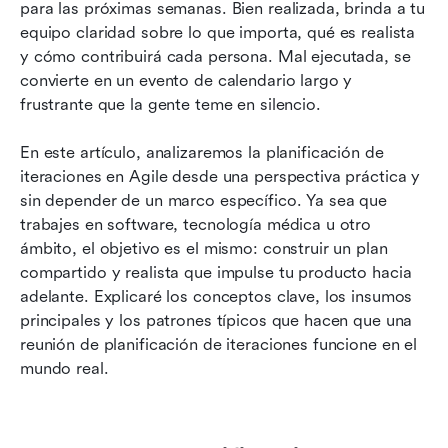
Paso a paso para lograr la planificación de
para las próximas semanas. Bien realizada, brinda a tu 
iteraciones
equipo claridad sobre lo que importa, qué es realista 
y cómo contribuirá cada persona. Mal ejecutada, se 
Plantilla lista para usar para la planificación de
convierte en un evento de calendario largo y 
iteraciones
frustrante que la gente teme en silencio.
Errores comunes en la planificación de
En este artículo, analizaremos la planificación de 
iteraciones y cómo corregirlos
iteraciones en Agile desde una perspectiva práctica y 
Conclusión
sin depender de un marco específico. Ya sea que 
trabajes en software, tecnología médica u otro 
Preguntas frecuentes
ámbito, el objetivo es el mismo: construir un plan 
compartido y realista que impulse tu producto hacia 
Lecturas relacionadas
adelante. Explicaré los conceptos clave, los insumos 
principales y los patrones típicos que hacen que una 
reunión de planificación de iteraciones funcione en el 
mundo real.