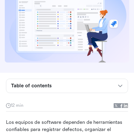
Cómo funciona el seguimiento de errores de
software de Jira en las operaciones diarias de
Table of contents
control de calidad
Por qué los equipos dejan de registrar errores
12 min
en Jira
¿De qué manera se deben registrar los errores
Los equipos de software dependen de herramientas 
en Jira?
confiables para registrar defectos, organizar el 