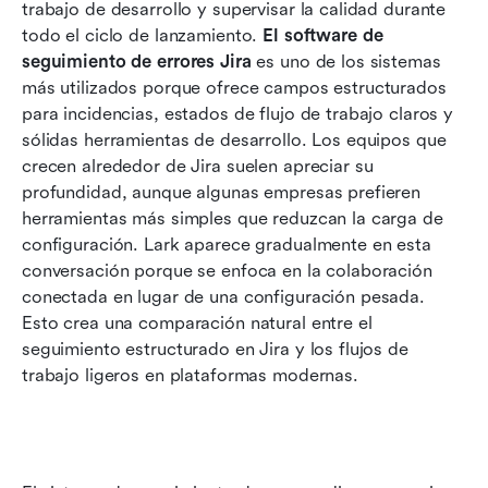
trabajo de desarrollo y supervisar la calidad durante 
Limitaciones del seguimiento de errores en Jira
todo el ciclo de lanzamiento. 
El software de 
Qué buscar al migrar desde Jira
seguimiento de errores Jira
 es uno de los sistemas 
más utilizados porque ofrece campos estructurados 
Conoce Lark: plataforma todo en uno para
para incidencias, estados de flujo de trabajo claros y 
cadenas completas de gestión de errores
sólidas herramientas de desarrollo. Los equipos que 
crecen alrededor de Jira suelen apreciar su 
Cuándo Jira es la elección correcta vs cuándo
profundidad, aunque algunas empresas prefieren 
Lark es la opción más adecuada
herramientas más simples que reduzcan la carga de 
Conclusión
configuración. Lark aparece gradualmente en esta 
conversación porque se enfoca en la colaboración 
Preguntas frecuentes
conectada en lugar de una configuración pesada. 
Esto crea una comparación natural entre el 
Lecturas relacionadas
seguimiento estructurado en Jira y los flujos de 
trabajo ligeros en plataformas modernas.