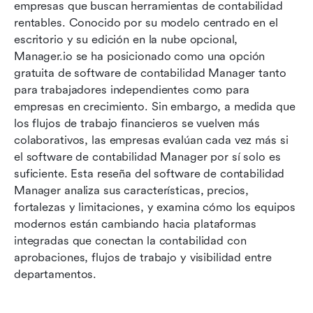
Evaluación de la experiencia del usuario y de la
empresas que buscan herramientas de contabilidad 
interfaz
rentables. Conocido por su modelo centrado en el 
escritorio y su edición en la nube opcional, 
Ventajas del software de contabilidad Manager
Manager.io se ha posicionado como una opción 
gratuita de software de contabilidad Manager tanto 
Contras y limitaciones a considerar
para trabajadores independientes como para 
¿Quién debería buscar alternativas a
empresas en crecimiento. Sin embargo, a medida que 
Manager.io?
los flujos de trabajo financieros se vuelven más 
colaborativos, las empresas evalúan cada vez más si 
Alternativa inteligente: Prueba Lark para
el software de contabilidad Manager por sí solo es 
incorporar un trabajo en equipo eficiente a la
suficiente. Esta reseña del software de contabilidad 
contabilidad
Manager analiza sus características, precios, 
fortalezas y limitaciones, y examina cómo los equipos 
Manager.io vs Lark: ¿Cuál deberías elegir?
modernos están cambiando hacia plataformas 
Conclusión
integradas que conectan la contabilidad con 
aprobaciones, flujos de trabajo y visibilidad entre 
Preguntas frecuentes
departamentos.
Lectura relacionada