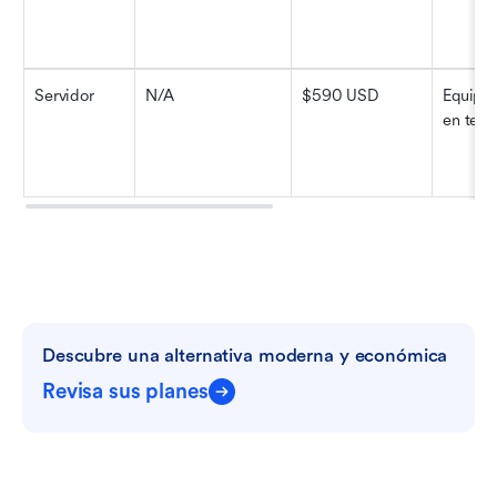
Servidor
N/A
$590 USD
Equipos
en tecn
Descubre una alternativa moderna y económica
Revisa sus planes