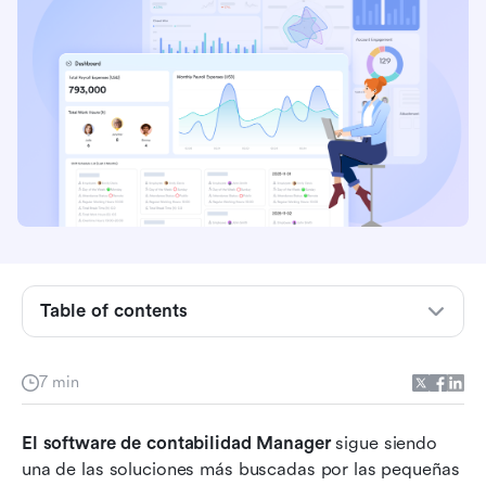
¿Qué es el software de contabilidad Manager
(Manager.io)?
5 funciones principales de Manager.io
Table of contents
Cómo Manager.io maneja los flujos de trabajo
contables cotidianos
7 min
Precios del software de contabilidad
El software de contabilidad Manager
Manager.io
 sigue siendo 
una de las soluciones más buscadas por las pequeñas 