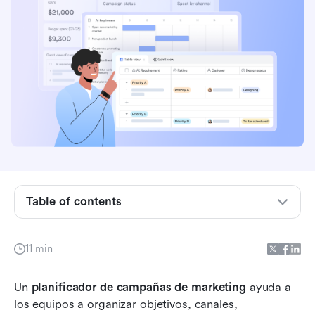
¿Qué es un planificador de campañas de
marketing?
Table of contents
Tipos de campañas de marketing para planear
Cómo crear un planificador de campañas de
11 min
marketing paso a paso
Hora de actuar: usa Lark para una planificación
Un 
planificador de campañas de marketing
 ayuda a 
de campañas de marketing más eficiente
los equipos a organizar objetivos, canales, 