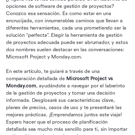
opciones de software de gestión de proyectos? 
Microsoft Project vs. Monday.com: Descifrando
Conozco esa sensación. Es como estar en una 
el conjunto de funciones
encrucijada, con innumerables caminos que llevan a 
diferentes herramientas, cada una prometiendo ser la 
Navegando la elección: ¿Qué herramienta es la
solución “perfecta”. Elegir la herramienta de gestión 
ideal para ti?
de proyectos adecuada puede ser abrumador, y estos 
dos nombres suelen destacar en las conversaciones: 
A una solución de gestión de proyectos que une
Microsoft Project y Monday.com.
a los equipos
Conclusión
En este artículo, te guiaré a través de una 
comparación detallada de 
Microsoft Project vs 
Preguntas frecuentes
Monday.com
, ayudándote a navegar por el laberinto 
de la gestión de proyectos y tomar una decisión 
Lecturas relacionadas
informada. Desglosaré sus características clave, 
planes de precios, casos de uso y te presentaré las 
mejores prácticas. ¡Emprendamos juntos este viaje! 
Espero hacer que el proceso de planificación 
detallada sea mucho más sencillo para ti, sin importar 