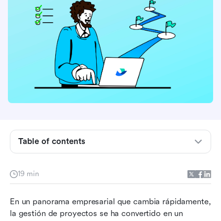
Comprendiendo la gestión de proyectos
Table of contents
¿Por qué las empresas indonesias necesitan
software de gestión de proyectos?
19 min
Características esenciales del software de
En un panorama empresarial que cambia rápidamente, 
gestión de proyectos
la gestión de proyectos se ha convertido en un 