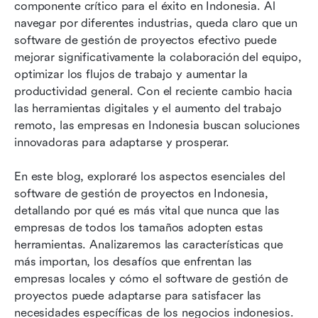
Los 8 mejores software de gestión de
componente crítico para el éxito en Indonesia. Al 
proyectos en Indonesia
navegar por diferentes industrias, queda claro que un 
software de gestión de proyectos efectivo puede 
Consideraciones culturales para el software de
mejorar significativamente la colaboración del equipo, 
gestión de proyectos en Indonesia
optimizar los flujos de trabajo y aumentar la 
productividad general. Con el reciente cambio hacia 
¿Cómo elegir el software de gestión de
las herramientas digitales y el aumento del trabajo 
proyectos adecuado para su negocio?
remoto, las empresas en Indonesia buscan soluciones 
¿Por qué Lark es una opción ideal para las
innovadoras para adaptarse y prosperar.
empresas indonesias?
En este blog, exploraré los aspectos esenciales del 
Conclusión
software de gestión de proyectos en Indonesia, 
detallando por qué es más vital que nunca que las 
Preguntas frecuentes
empresas de todos los tamaños adopten estas 
Lectura relacionada
herramientas. Analizaremos las características que 
más importan, los desafíos que enfrentan las 
empresas locales y cómo el software de gestión de 
proyectos puede adaptarse para satisfacer las 
necesidades específicas de los negocios indonesios.