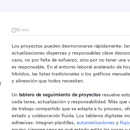
15 min
Los proyectos pueden desmoronarse rápidamente: tarea
actualizaciones dispersas y responsables clave desco
caos, no por falta de esfuerzo, sino por no tener una v
es responsable. En el entorno laboral acelerado de ho
híbridos, las listas tradicionales o los gráficos manua
y alineación que todos necesitan.
l
Un 
tablero de seguimiento de proyectos
 resuelve est
cada tarea, actualización y responsabilidad. Más que un
de trabajo compartido que se adapta a tu proceso, ofr
estado y colaboración fluida. Los tableros digitales m
adhesivas: integran plantillas, 
automatizaciones
 y 
fluj
equipo siempre sepa en qué estado están las cosas y 