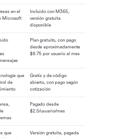
sas en el 
Incluido con M365, 
 Microsoft
versión gratuita 
disponible
ido 
Plan gratuito, con pago 
desde aproximadamente 
es 
$8.75 por usuario al mes
 mensajes
nología que 
Gratis y de código 
rol de 
abierto, con pago según 
imiento
cotización
nsa, 
Pagado desde 
e 
$2.5/usuario/mes
tremas
s que 
Versión gratuita, pagada 