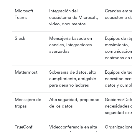
Microsoft 
Integración del 
Grandes empre
Teams
ecosistema de Microsoft, 
ecosistema de
video, documentos
Slack
Mensajería basada en 
Equipos de ráp
canales, integraciones 
movimiento, 
avanzadas
comunicacion
centradas en
Mattermost
Soberanía de datos, alto 
Equipos de tec
cumplimiento, amigable 
necesitan cont
para desarrolladores
datos y cumpl
Mensajero de 
Alta seguridad, propiedad 
Gobierno/Defe
tropas
de los datos
necesidades d
seguridad ex
TrueConf
Videoconferencia en alta 
Organizacione