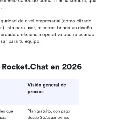
fenómeno conocido como TI en la sombra, que 
.
guridad de nivel empresarial (como cifrado 
lista para usar, mientras brinda un diseño 
intuitivo que no requiere tiempo de incorporación. La verdadera eficiencia operativa ocurre cuando 
usar para tu equipo.
 a Rocket.Chat en 2026
Visión general de 
precios
es que 
Plan gratuito, con pago 
cia 
desde $6/usuario/mes