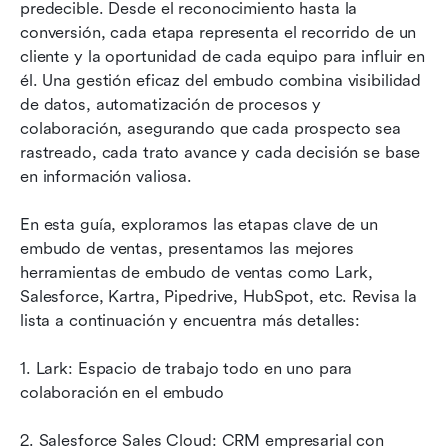
predecible. Desde el reconocimiento hasta la 
Mejores prácticas para gestionar un embudo de
conversión, cada etapa representa el recorrido de un 
ventas de alto rendimiento
cliente y la oportunidad de cada equipo para influir en 
él. Una gestión eficaz del embudo combina visibilidad 
Conclusión
de datos, automatización de procesos y 
Preguntas frecuentes
colaboración, asegurando que cada prospecto sea 
rastreado, cada trato avance y cada decisión se base 
Lecturas relacionadas
en información valiosa.
En esta guía, exploramos las etapas clave de un 
embudo de ventas, presentamos las mejores 
herramientas de embudo de ventas como Lark, 
Salesforce, Kartra, Pipedrive, HubSpot, etc. Revisa la 
lista a continuación y encuentra más detalles:
1. Lark: Espacio de trabajo todo en uno para 
colaboración en el embudo
2. Salesforce Sales Cloud: CRM empresarial con 