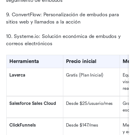
seguimiento de embudos
9. ConvertFlow: Personalización de embudos para 
sitios web y llamados a la acción
10. Systeme.io: Solución económica de embudos y 
correos electrónicos
Herramienta
Precio inicial
Mejo
Laverca
Gratis (Plan Inicial)
Equipo
visual
real.
Salesforce Sales Cloud
Desde $25/usuario/mes
Grand
escala
ClickFunnels
Desde $147/mes
Merca
y embu