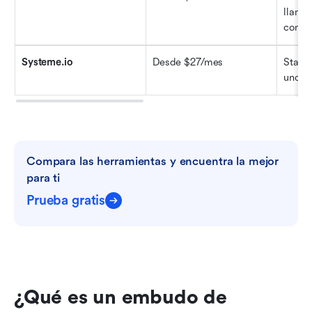
llamad
compo
Systeme.io
Desde $27/mes
Startu
uno as
Compara las herramientas y encuentra la mejor 
para ti
Prueba gratis
¿Qué es un embudo de 