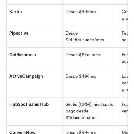
Kartra
Desde $99/mes
Creado
plata
Pipedrive
Desde 
Peque
$14.90/usuario/mes
acuer
GetResponse
Desde $19 al mes
Peque
automa
ActiveCampaign
Desde $49/mes
Las p
necesi
para l
HubSpot Sales Hub
Gratis (CRM), niveles de 
Equipo
pago desde 
ventas
$18/usuario/mes
ConvertFlow
Desde $99/mes
Mercad