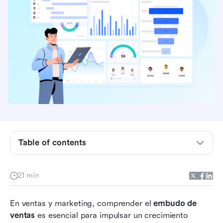
Table of contents
¿Qué es un embudo de ventas?
21 min
Herramientas de gestión de embudos de ventas
En ventas y marketing, comprender el 
embudo de 
que todo equipo debe conocer
ventas
 es esencial para impulsar un crecimiento 