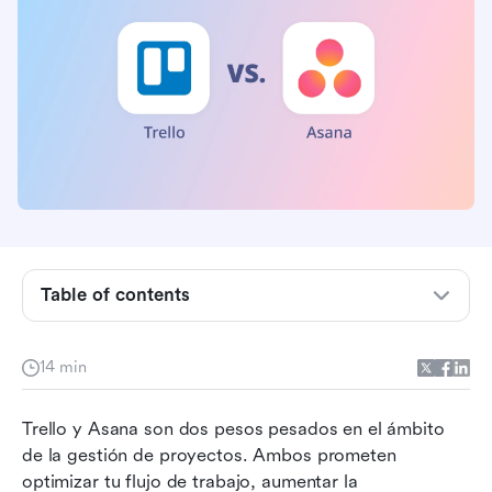
Trello vs Asana: Una comparación rápida
Trello vs Asana: La mejor herramienta para la
gestión de proyectos
Trello vs. Asana: Facilidad de uso y adopción
del software
Trello vs. Asana: Mejor para integraciones
Table of contents
Trello vs. Asana: Mejor valor
14 min
Trello vs. Asana: El mejor soporte al cliente
Trello vs. Asana: Lo mejor para seguridad y
Trello y Asana son dos pesos pesados en el ámbito 
cumplimiento
de la gestión de proyectos. Ambos prometen 
optimizar tu flujo de trabajo, aumentar la 
Trello vs. Asana: Lo que dicen los clientes