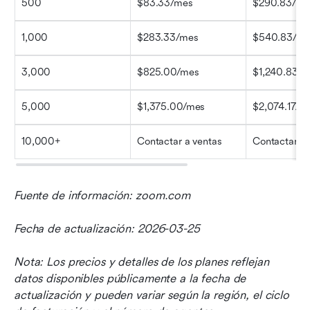
500
$83.33/mes
$290.83/me
1,000
$283.33/mes
$540.83/me
3,000
$825.00/mes
$1,240.83/
5,000
$1,375.00/mes
$2,074.17/m
10,000+
Contactar a ventas
Contactar v
Fuente de información: zoom.com
Fecha de actualización: 2026-03-25
Nota: Los precios y detalles de los planes reflejan 
datos disponibles públicamente a la fecha de 
actualización y pueden variar según la región, el ciclo 