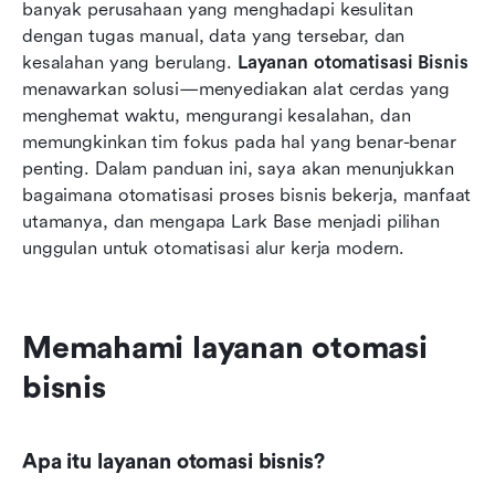
Menangani tantangan umum dalam adopsi
banyak perusahaan yang menghadapi kesulitan 
otomasi bisnis
dengan tugas manual, data yang tersebar, dan 
kesalahan yang berulang. 
Layanan otomatisasi Bisnis
Langkah praktis untuk menerapkan layanan
menawarkan solusi—menyediakan alat cerdas yang 
otomatisasi bisnis
menghemat waktu, mengurangi kesalahan, dan 
memungkinkan tim fokus pada hal yang benar-benar 
Tren yang membentuk masa depan layanan
penting. Dalam panduan ini, saya akan menunjukkan 
otomasi bisnis
bagaimana otomatisasi proses bisnis bekerja, manfaat 
FAQ: Layanan Otomasi Bisnis
utamanya, dan mengapa Lark Base menjadi pilihan 
unggulan untuk otomatisasi alur kerja modern.
Kesimpulan
Bacaan Terkait
Memahami layanan otomasi 
bisnis
Apa itu layanan otomasi bisnis?