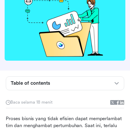
Memahami layanan otomasi bisnis
Manfaat dan kasus penggunaan terbaik dari
otomatisasi bisnis
Table of contents
Kenapa Lark menonjol untuk layanan otomasi
bisnis
Baca selama 18 menit
Memperlancar perjalanan otomatisasi bisnis
Proses bisnis yang tidak efisien dapat memperlambat 
Anda dengan Lark Base
tim dan menghambat pertumbuhan. Saat ini, terlalu 