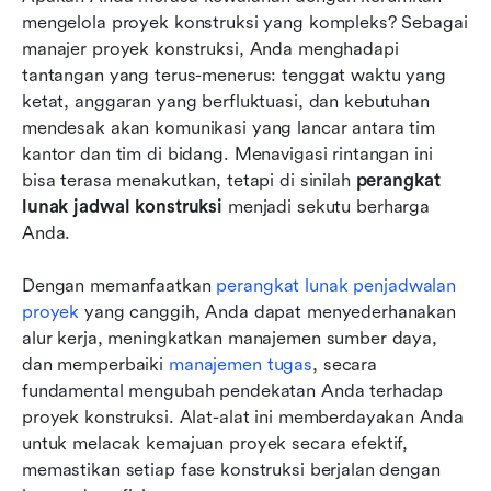
mengelola proyek konstruksi yang kompleks? Sebagai 
Perangkat lunak jadwal konstruksi teratas pada
manajer proyek konstruksi, Anda menghadapi 
tahun 2026
tantangan yang terus-menerus: tenggat waktu yang 
ketat, anggaran yang berfluktuasi, dan kebutuhan 
Memilih perangkat lunak jadwal konstruksi
mendesak akan komunikasi yang lancar antara tim 
terbaik untuk kebutuhan tim Anda
kantor dan tim di bidang. Menavigasi rintangan ini 
bisa terasa menakutkan, tetapi di sinilah 
Masa depan perangkat lunak jadwal konstruksi:
perangkat 
lunak jadwal konstruksi
tren yang muncul
 menjadi sekutu berharga 
Anda. 
Kesimpulan
Dengan memanfaatkan 
perangkat lunak penjadwalan 
FAQ
proyek
 yang canggih, Anda dapat menyederhanakan 
alur kerja, meningkatkan manajemen sumber daya, 
Bacaan terkait
dan memperbaiki 
manajemen tugas
, secara 
fundamental mengubah pendekatan Anda terhadap 
proyek konstruksi. Alat-alat ini memberdayakan Anda 
untuk melacak kemajuan proyek secara efektif, 
memastikan setiap fase konstruksi berjalan dengan 