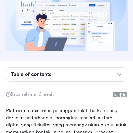
Apa itu hosting CRM?
Jenis hosting CRM
CRM yang dihosting vs. CRM yang dihosting
sendiri: Perbedaan utama
Manfaat hosting CRM berbasis cloud
Manfaat CRM yang dihosting sendiri
Table of contents
Temui Lark: Solusi modern untuk hosting CRM
tradisional
Baca selama 16 menit
Bagaimana memilih model hosting CRM yang
tepat
Platform manajemen pelanggan telah berkembang 
dari alat sederhana di perangkat menjadi sistem 
Keunggulan platform CRM modern yang
digital yang fleksibel yang memungkinkan bisnis untuk 
dihosting dibandingkan sistem lama yang
memusatkan kontak, pipeline, transaksi, riwayat 