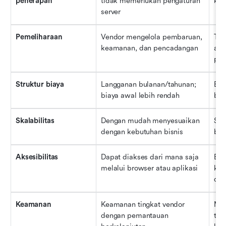
penerapan
tidak memerlukan pengaturan 
kon
server
Pemeliharaan
Vendor mengelola pembaruan, 
Tim
keamanan, dan pencadangan
ata
pe
Struktur biaya
Langganan bulanan/tahunan; 
Bia
biaya awal lebih rendah
bia
Skalabilitas
Dengan mudah menyesuaikan 
Ska
dengan kebutuhan bisnis
bar
Aksesibilitas
Dapat diakses dari mana saja 
Bia
melalui browser atau aplikasi
kec
dia
Keamanan
Keamanan tingkat vendor 
Mem
dengan pemantauan 
ter