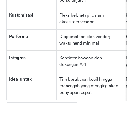
berkelanjutan
kep
Kustomisasi
Fleksibel, tetapi dalam 
Kus
ekosistem vendor
den
Performa
Dioptimalkan oleh vendor; 
Ber
waktu henti minimal
int
Integrasi
Konektor bawaan dan 
Int
dukungan API
pen
Ideal untuk
Tim berukuran kecil hingga 
Per
menengah yang menginginkan 
pen
penyiapan cepat