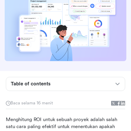
Apa itu ROI dalam manajemen proyek?
Contoh perhitungan ROI berdasarkan jenis
proyek
Table of contents
Cara menghitung ROI untuk sebuah proyek
Baca selama 16 menit
Solusi modern: Gunakan Lark untuk mengukur
dan melacak ROI proyek dengan mudah
Menghitung ROI untuk sebuah proyek adalah salah 
Mulai paket Anda: Template siap pakai di Lark
satu cara paling efektif untuk menentukan apakah 