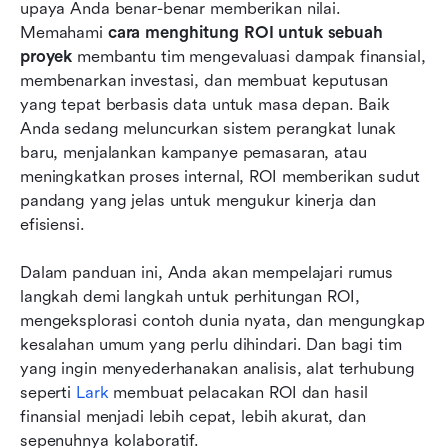
upaya Anda benar-benar memberikan nilai. 
Mengapa menghitung ROI proyek itu penting
Memahami 
cara menghitung ROI untuk sebuah 
Tantangan umum dalam perhitungan ROI
proyek
 membantu tim mengevaluasi dampak finansial, 
membenarkan investasi, dan membuat keputusan 
Kesimpulan
yang tepat berbasis data untuk masa depan. Baik 
Anda sedang meluncurkan sistem perangkat lunak 
FAQ
baru, menjalankan kampanye pemasaran, atau 
Bacaan terkait
meningkatkan proses internal, ROI memberikan sudut 
pandang yang jelas untuk mengukur kinerja dan 
efisiensi.  
Dalam panduan ini, Anda akan mempelajari rumus 
langkah demi langkah untuk perhitungan ROI, 
mengeksplorasi contoh dunia nyata, dan mengungkap 
kesalahan umum yang perlu dihindari. Dan bagi tim 
yang ingin menyederhanakan analisis, alat terhubung 
seperti 
Lark
 membuat pelacakan ROI dan hasil 
finansial menjadi lebih cepat, lebih akurat, dan 
sepenuhnya kolaboratif.