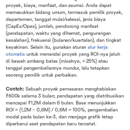
proyek, biaya, manfaat, dan asumsi. Anda dapat 
memasukkan bidang umum, termasuk pemilik proyek, 
departemen, tanggal mulai/selesai, jenis biaya 
(CapEx/Opex), jumlah, pendorong manfaat 
(pendapatan, waktu yang dihemat, pengurangan 
kesalahan), frekuensi (bulanan/kuartalan), dan tingkat 
keyakinan. Selain itu, gunakan aturan 
alur kerja 
otomatis
 untuk menandai proyek yang ROI-nya jatuh 
di bawah ambang batas (misalnya, < 25%) atau 
tanggal pengembaliannya mundur, lalu tetapkan 
seorang pemilik untuk perbaikan.
Contoh:
 Sebuah proyek pemasaran menghabiskan 
₹600k selama 3 bulan; pendapatan yang diatribusikan 
mencapai ₹1,2M dalam 6 bulan. Base menunjukkan 
ROI = (1,2M − 0,6M) / 0,6M = 100%, pengembalian 
modal pada bulan ke-3, dan menjaga grafik tetap 
diperbarui saat pendapatan baru tercatat.