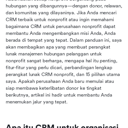
sekilas
hubungan yang dibangunnya—dengan donor, relawan, 
dan komunitas yang dilayaninya. Jika Anda mencari 
15 CRM Teratas untuk organisasi nirlaba
CRM terbaik untuk nonprofit atau ingin memahami 
Memilih CRM nonprofit yang tepat
bagaimana CRM untuk perusahaan nonprofit dapat 
membantu Anda mengembangkan misi Anda, Anda 
Kesimpulan: Perkuat misi Anda dengan CRM
berada di tempat yang tepat. Dalam panduan ini, saya 
yang tepat untuk organisasi nirlaba
akan membagikan apa yang membuat perangkat 
lunak manajemen hubungan pelanggan untuk 
nonprofit sangat berharga, mengapa hal itu penting, 
fitur-fitur yang perlu dicari, perbandingan lengkap 
perangkat lunak CRM nonprofit, dan 15 pilihan utama 
saya. Apakah perusahaan Anda baru memulai atau 
siap membawa keterlibatan donor ke tingkat 
berikutnya, artikel ini hadir untuk membantu Anda 
menemukan jalur yang tepat.
Apa itu CRM untuk organisasi 