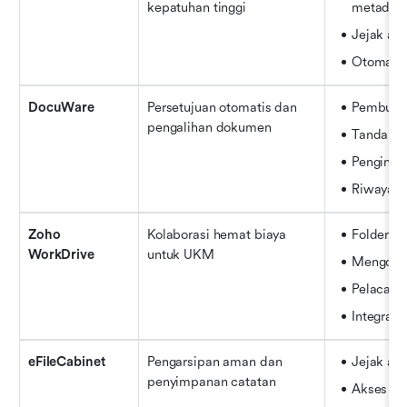
kepatuhan tinggi
metadat
Jejak aud
Otomatis
DocuWare
Persetujuan otomatis dan 
Pembuat 
pengalihan dokumen
Tanda ta
Penginde
Riwayat v
Zoho 
Kolaborasi hemat biaya 
Folder t
WorkDrive
untuk UKM
Mengome
Pelacakan
Integras
eFileCabinet
Pengarsipan aman dan 
Jejak aud
penyimpanan catatan
Akses be