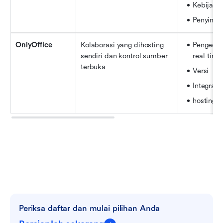
Kebijakan
Penyimpa
OnlyOffice
Kolaborasi yang dihosting 
Pengedit
sendiri dan kontrol sumber 
real-time
terbuka
Versi
Integrasi
hosting p
Periksa daftar dan mulai pilihan Anda