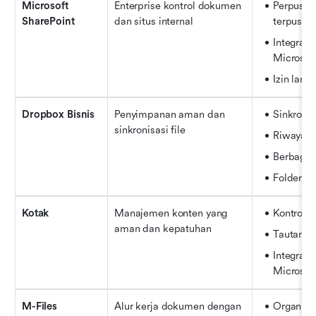
Microsoft 
Enterprise kontrol dokumen 
Perpusta
SharePoint
dan situs internal
terpusat
Integras
Microsof
Izin lanju
Dropbox Bisnis
Penyimpanan aman dan 
Sinkroni
sinkronisasi file
Riwayat v
Berbagi e
Folder ti
Kotak
Manajemen konten yang 
Kontrol a
aman dan kepatuhan
Tautan k
Integrasi
Microsof
M-Files
Alur kerja dokumen dengan 
Organisas