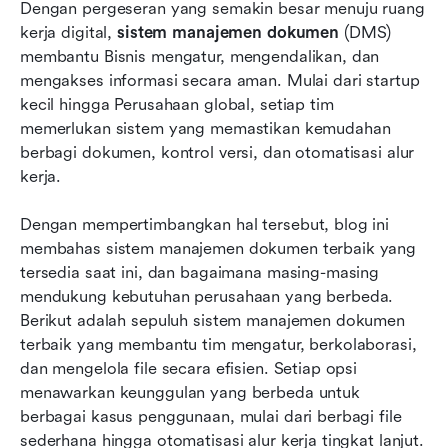
Dengan pergeseran yang semakin besar menuju ruang 
dipertimbangkan
kerja digital, 
sistem manajemen dokumen
 (DMS) 
membantu Bisnis mengatur, mengendalikan, dan 
Fitur utama yang perlu diperhatikan dalam
mengakses informasi secara aman. Mulai dari startup 
sistem manajemen dokumen
kecil hingga Perusahaan global, setiap tim 
Manfaat menggunakan DMS modern seperti
memerlukan sistem yang memastikan kemudahan 
Lark
berbagi dokumen, kontrol versi, dan otomatisasi alur 
kerja.
Tantangan umum dengan sistem manajemen
dokumen tradisional
Dengan mempertimbangkan hal tersebut, blog ini 
membahas sistem manajemen dokumen terbaik yang 
Kesimpulan
tersedia saat ini, dan bagaimana masing-masing 
FAQ
mendukung kebutuhan perusahaan yang berbeda. 
Berikut adalah sepuluh sistem manajemen dokumen 
Bacaan terkait
terbaik yang membantu tim mengatur, berkolaborasi, 
dan mengelola file secara efisien. Setiap opsi 
menawarkan keunggulan yang berbeda untuk 
berbagai kasus penggunaan, mulai dari berbagi file 
sederhana hingga otomatisasi alur kerja tingkat lanjut.