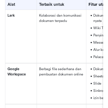
Alat
Terbaik untuk
Fitur uta
Lark
Kolaborasi dan komunikasi 
Dokumen 
dokumen terpadu
nyata
Wiki Ter
Penyimpa
Messeng
Alur kerj
Pelacaka
Google 
Berbagi file sederhana dan 
Dokumen 
Workspace
pembuatan dokumen online
Sheets
Slide
Sinkronis
izin ber