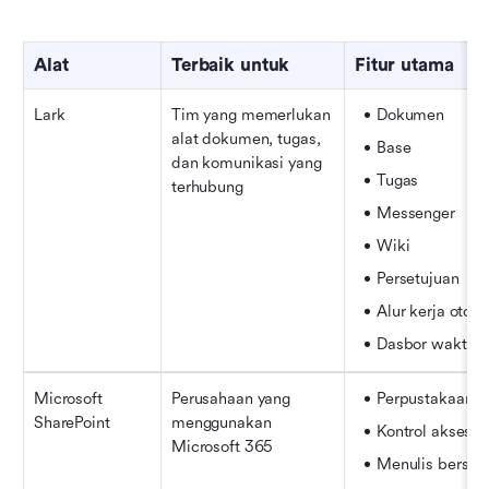
Alat
Terbaik untuk
Fitur utama
Lark
Tim yang memerlukan 
Dokumen
alat dokumen, tugas, 
Base
dan komunikasi yang 
Tugas
terhubung
Messenger
Wiki
Persetujuan
Alur kerja otom
Dasbor waktu n
Microsoft 
Perusahaan yang 
Perpustakaan 
SharePoint
menggunakan 
Kontrol akses
Microsoft 365
Menulis bersa