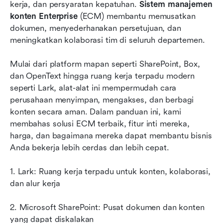
8 Sistem manajemen konten perusahaan teratas
kerja, dan persyaratan kepatuhan. 
Sistem manajemen 
konten Enterprise
 (ECM) membantu memusatkan 
Cara memilih sistem manajemen konten
dokumen, menyederhanakan persetujuan, dan 
Perusahaan yang tepat
meningkatkan kolaborasi tim di seluruh departemen. 
Mengapa sistem ECM penting bagi Perusahaan
Mulai dari platform mapan seperti SharePoint, Box, 
modern
dan OpenText hingga ruang kerja terpadu modern 
Kesimpulan
seperti Lark, alat-alat ini mempermudah cara 
perusahaan menyimpan, mengakses, dan berbagi 
FAQ
konten secara aman. Dalam panduan ini, kami 
membahas solusi ECM terbaik, fitur inti mereka, 
Bacaan terkait
harga, dan bagaimana mereka dapat membantu bisnis 
Anda bekerja lebih cerdas dan lebih cepat.
1. Lark: Ruang kerja terpadu untuk konten, kolaborasi, 
dan alur kerja
2. Microsoft SharePoint: Pusat dokumen dan konten 
yang dapat diskalakan