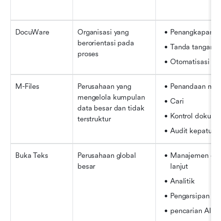
DocuWare
Organisasi yang 
Penangkapan 
berorientasi pada 
Tanda tangan di
proses
Otomatisasi pr
M-Files
Perusahaan yang 
Penandaan met
mengelola kumpulan 
Cari
data besar dan tidak 
Kontrol dokum
terstruktur
Audit kepatuha
Buka Teks
Perusahaan global 
Manajemen cata
besar
lanjut
Analitik
Pengarsipan
pencarian AI