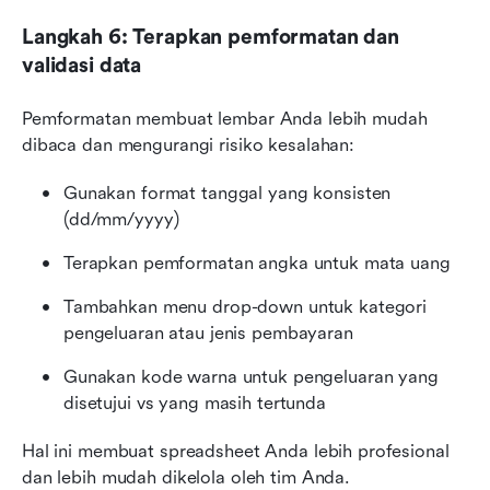
Langkah 6: Terapkan pemformatan dan 
validasi data
Pemformatan membuat lembar Anda lebih mudah 
dibaca dan mengurangi risiko kesalahan:
Gunakan format tanggal yang konsisten 
(dd/mm/yyyy)
Terapkan pemformatan angka untuk mata uang
Tambahkan menu drop-down untuk kategori 
pengeluaran atau jenis pembayaran
Gunakan kode warna untuk pengeluaran yang 
disetujui vs yang masih tertunda
Hal ini membuat spreadsheet Anda lebih profesional 
dan lebih mudah dikelola oleh tim Anda.