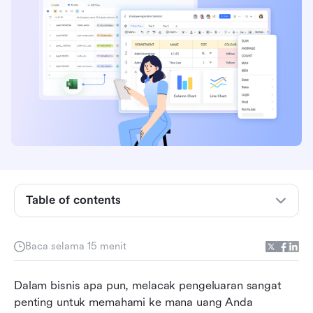
Apa itu spreadsheet Excel untuk pengeluaran
bisnis?
Manfaat utama menggunakan spreadsheet
pengeluaran bisnis
Panduan langkah demi langkah untuk
menyiapkan spreadsheet Anda
Table of contents
Permudah: Mengapa orang memilih untuk
beralih dari spreadsheet
Baca selama 15 menit
Berlatih dengan cerdas: Gunakan Lark untuk
membuat bagan dan mengelola pengeluaran
Dalam bisnis apa pun, melacak pengeluaran sangat 
bisnis
penting untuk memahami ke mana uang Anda 