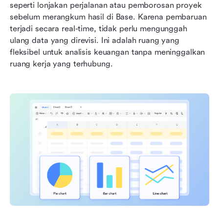
seperti lonjakan perjalanan atau pemborosan proyek 
sebelum merangkum hasil di Base. Karena pembaruan 
terjadi secara real-time, tidak perlu mengunggah 
ulang data yang direvisi. Ini adalah ruang yang 
fleksibel untuk analisis keuangan tanpa meninggalkan 
ruang kerja yang terhubung.