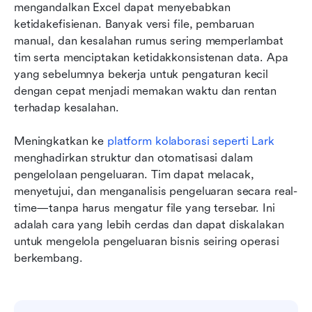
mengandalkan Excel dapat menyebabkan 
ketidakefisienan. Banyak versi file, pembaruan 
manual, dan kesalahan rumus sering memperlambat 
tim serta menciptakan ketidakkonsistenan data. Apa 
yang sebelumnya bekerja untuk pengaturan kecil 
dengan cepat menjadi memakan waktu dan rentan 
terhadap kesalahan.
Meningkatkan ke 
platform kolaborasi seperti Lark
menghadirkan struktur dan otomatisasi dalam 
pengelolaan pengeluaran. Tim dapat melacak, 
menyetujui, dan menganalisis pengeluaran secara real-
time—tanpa harus mengatur file yang tersebar. Ini 
adalah cara yang lebih cerdas dan dapat diskalakan 
untuk mengelola pengeluaran bisnis seiring operasi 
berkembang.