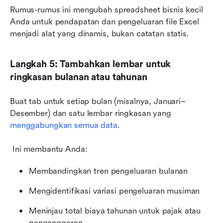
Rumus-rumus ini mengubah spreadsheet bisnis kecil 
Anda untuk pendapatan dan pengeluaran file Excel 
menjadi alat yang dinamis, bukan catatan statis.
Langkah 5: Tambahkan lembar untuk 
ringkasan bulanan atau tahunan
Buat tab untuk setiap bulan (misalnya, Januari–
Desember) dan satu lembar ringkasan yang 
menggabungkan semua data
.
 Ini membantu Anda:
Membandingkan tren pengeluaran bulanan
Mengidentifikasi variasi pengeluaran musiman
Meninjau total biaya tahunan untuk pajak atau 
penganggaran