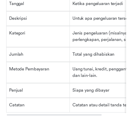
Tanggal
Ketika pengeluaran terjadi
Deskripsi
Untuk apa pengeluaran terseb
Kategori
Jenis pengeluaran (misalnya, 
perlengkapan, perjalanan, sew
Jumlah
Total yang dihabiskan
Metode Pembayaran
Uang tunai, kredit, penggantian
dan lain-lain.
Penjual
Siapa yang dibayar
Catatan
Catatan atau detail tanda teri