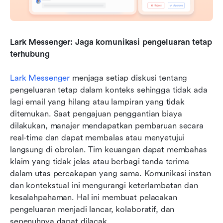
Lark Messenger: Jaga komunikasi pengeluaran tetap 
terhubung
Lark Messenger
 menjaga setiap diskusi tentang 
pengeluaran tetap dalam konteks sehingga tidak ada 
lagi email yang hilang atau lampiran yang tidak 
ditemukan. Saat pengajuan penggantian biaya 
dilakukan, manajer mendapatkan pembaruan secara 
real-time dan dapat membalas atau menyetujui 
langsung di obrolan. Tim keuangan dapat membahas 
klaim yang tidak jelas atau berbagi tanda terima 
dalam utas percakapan yang sama. Komunikasi instan 
dan kontekstual ini mengurangi keterlambatan dan 
kesalahpahaman. Hal ini membuat pelacakan 
pengeluaran menjadi lancar, kolaboratif, dan 
sepenuhnya dapat dilacak.