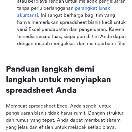
atau berbiaya rendah untuk melacak pengeluaran 
tanpa perlu berlangganan 
perangkat lunak 
akuntansi
. Ini sangat berharga bagi tim yang 
hanya memerlukan spreadsheet bisnis kecil untuk 
versi Excel pendapatan dan pengeluaran. Karena 
tersedia secara luas, siapa pun di tim Anda dapat 
dengan mudah mengakses dan memperbarui file.
Panduan langkah demi 
langkah untuk menyiapkan 
spreadsheet Anda
Membuat spreadsheet Excel Anda sendiri untuk 
pengeluaran bisnis tidak harus rumit. Dengan struktur 
dan rumus yang tepat, Anda dapat membuat sistem 
yang jelas dan efisien untuk melacak setiap biaya. 