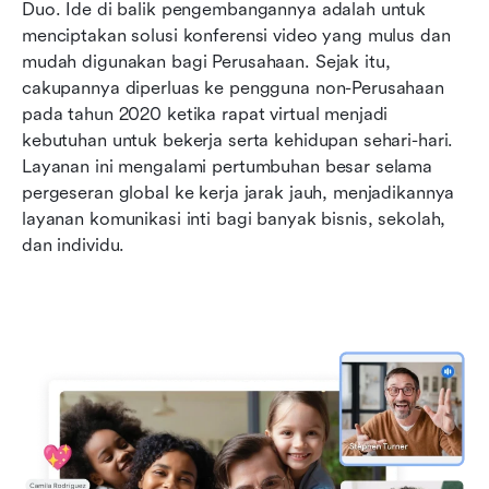
Duo. Ide di balik pengembangannya adalah untuk 
menciptakan solusi konferensi video yang mulus dan 
Memilih paket Google Meet yang tepat
mudah digunakan bagi Perusahaan. Sejak itu, 
Batasan Google Meet
cakupannya diperluas ke pengguna non-Perusahaan 
pada tahun 2020 ketika rapat virtual menjadi 
A better all-in-one alternative to Google Meet
kebutuhan untuk bekerja serta kehidupan sehari-hari. 
Layanan ini mengalami pertumbuhan besar selama 
Pertanyaan yang Sering Diajukan
pergeseran global ke kerja jarak jauh, menjadikannya 
Pemikiran terakhir
layanan komunikasi inti bagi banyak bisnis, sekolah, 
dan individu.