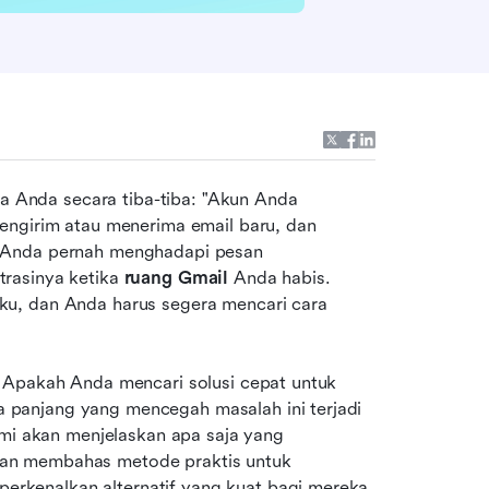
ja Anda secara tiba-tiba: "Akun Anda 
engirim atau menerima email baru, dan 
tekanan untuk menemukan solusi pun meningkat. Jika Anda pernah menghadapi pesan 
trasinya ketika 
ruang Gmail
 Anda habis. 
Saluran komunikasi utama Anda secara efektif membeku, dan Anda harus segera mencari cara 
Kabar baiknya adalah Anda memiliki beberapa pilihan. Apakah Anda mencari solusi cepat untuk 
ka panjang yang mencegah masalah ini terjadi 
ami akan menjelaskan apa saja yang 
 Anda dan membahas metode praktis untuk 
erkenalkan alternatif yang kuat bagi mereka 