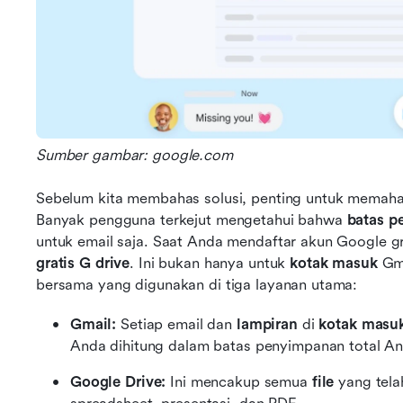
Sumber gambar: google.com
Sebelum kita membahas solusi, penting untuk memaha
Banyak pengguna terkejut mengetahui bahwa 
batas p
untuk email saja. Saat Anda mendaftar akun Google g
gratis G drive
. Ini bukan hanya untuk 
kotak masuk
 Gm
bersama yang digunakan di tiga layanan utama:
Gmail:
 Setiap email dan 
lampiran
 di 
kotak masu
Anda dihitung dalam batas penyimpanan total An
Google Drive:
 Ini mencakup semua 
file
 yang tel