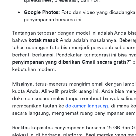
spreadsheet, presentasi, dan PDF.
Google Photos:
 Foto dan video yang dicadangkan
penyimpanan bersama ini.
Tantangan terbesar dengan model ini adalah Anda bis
bahwa 
kotak masuk
 Anda adalah masalahnya. Beberap
tahun cadangan foto bisa menjadi penyebab sebenarnya
berhenti berfungsi. Pendekatan terintegrasi ini bisa n
penyimpanan yang diberikan Gmail secara gratis
?” b
kebutuhan modern.
Misalnya, terus-menerus mengirim email dengan lampi
kuota Anda. Alih-alih praktik usang ini, Anda bisa m
dokumen secara mulus tanpa membuat banyak salinan
membagikan tautan ke 
dokumen langsung
, di mana ko
secara langsung, menghemat ruang penyimpanan sem
Realitas kapasitas penyimpanan bersama 15 GB dari Gm
alokasi ini di berbagai platform. Bagi mereka yang men