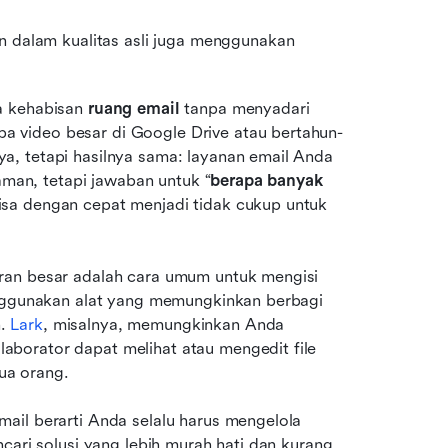
 dalam kualitas asli juga menggunakan 
a kehabisan 
ruang email
 tanpa menyadari 
a video besar di Google Drive atau bertahun-
, tetapi hasilnya sama: layanan email Anda 
yaman, tetapi jawaban untuk “
berapa banyak 
isa dengan cepat menjadi tidak cukup untuk 
ran besar adalah cara umum untuk mengisi 
enggunakan alat yang memungkinkan berbagi 
. 
Lark
, misalnya, memungkinkan Anda 
laborator dapat melihat atau mengedit file 
ua orang.
ail berarti Anda selalu harus mengelola 
cari solusi yang lebih murah hati dan kurang 