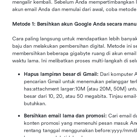
mengalir kembali. Sebelum Anda mempertimbangkan l
akun email Anda dan memulai dari awal, coba metode p
Metode 1: Bersihkan akun Google Anda secara manu
Cara paling langsung untuk mendapatkan lebih banya
baju dan melakukan pembersihan digital. Metode ini se
membersihkan beberapa gigabyte ruang di akun email
waktu lama. Ini melibatkan proses multi-langkah di s
Hapus lampiran besar di Gmail: 
Dari komputer 
pencarian Gmail untuk menemukan pelanggar terbes
has:attachment larger:10M (atau 20M, 50M) untu
besar dari 10, 20, atau 50 megabita. Tinjau email
butuhkan.
Bersihkan email lama dan promosi:
 Cari email d
konten promosi yang memenuhi pesan masuk Anda
rentang tanggal menggunakan before:yyyy/mm/d