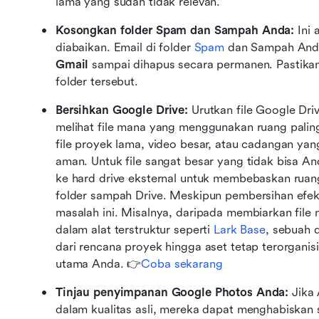
lama yang sudah tidak relevan.
Kosongkan folder Spam dan Sampah Anda: 
Ini
diabaikan. Email di folder 
Spam
 dan Sampah Anda
Gmail
 sampai dihapus secara permanen. Pastika
folder tersebut.
Bersihkan Google Drive:
 Urutkan file Google Dri
melihat file mana yang menggunakan ruang palin
file proyek lama, video besar, atau cadangan ya
aman. Untuk file sangat besar yang tidak bisa 
ke hard drive eksternal untuk membebaskan ruan
folder sampah Drive. Meskipun pembersihan efekt
masalah ini. Misalnya, daripada membiarkan file
dalam alat terstruktur seperti 
Lark Base
, sebuah 
dari rencana proyek hingga aset tetap terorganis
utama Anda. 👉
Coba sekarang
Tinjau penyimpanan Google Photos Anda:
 Jika
dalam kualitas asli, mereka dapat menghabiskan s