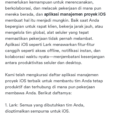
10 aplikasi manajemen proyek iOS teratas yang
memerlukan kemampuan untuk merencanakan, 
perlu diketahui
berkolaborasi, dan melacak pekerjaan di mana pun 
mereka berada, dan 
aplikasi manajemen proyek iOS
Bagaimana memilih aplikasi proyek iOS yang
membuat hal itu menjadi mungkin. Baik saat Anda 
tepat untuk tim Anda
bepergian untuk rapat klien, bekerja jarak jauh, atau 
mengelola tim global, alat seluler yang tepat 
Tips untuk membimbing tim Anda dalam
memastikan pekerjaan tidak pernah melambat. 
menggunakan aplikasi PM iOS baru
Aplikasi iOS seperti Lark menawarkan fitur-fitur 
Kesimpulan
canggih seperti akses offline, notifikasi instan, dan 
kolaborasi waktu nyata—menjembatani kesenjangan 
FAQ
antara produktivitas seluler dan desktop.
Bacaan terkait
Kami telah mengkurasi daftar aplikasi manajemen 
proyek iOS terbaik untuk membantu tim Anda tetap 
produktif dan terhubung di mana pun pekerjaan 
membawa Anda. Berikut daftarnya:
1. Lark: Semua yang dibutuhkan tim Anda, 
dioptimalkan sempurna untuk iOS.