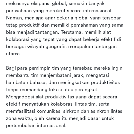
meluasnya ekspansi global, semakin banyak 
perusahaan yang merekrut secara internasional. 
7. Lark vs DingTalk: Perbedaan Utama
Namun, menjaga agar pekerja global yang tersebar 
8. Dapatkan Alat yang Tepat yang Sesuai
tetap produktif dan memiliki pemahaman yang sama 
dengan Kebutuhan Tim Anda
bisa menjadi tantangan. Terutama, memilih alat 
kolaborasi yang tepat yang dapat bekerja efektif di 
9. Lark: Aplikasi Super untuk Kolaborasi dan
berbagai wilayah geografis merupakan tantangan 
Ekspansi Lintas Batas
utama.
10. Kesimpulan
Bagi para pemimpin tim yang tersebar, mereka ingin 
membantu tim menjembatani jarak, mengatasi 
hambatan bahasa, dan meningkatkan produktivitas 
tanpa memandang lokasi atau perangkat. 
Mengadopsi alat produktivitas yang dapat secara 
efektif menyatukan kolaborasi lintas tim, serta 
memfasilitasi komunikasi sinkron dan asinkron lintas 
zona waktu, oleh karena itu menjadi dasar untuk 
pertumbuhan internasional.