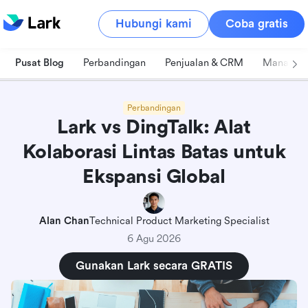
Hubungi kami
Coba gratis
Pusat Blog
Perbandingan
Penjualan & CRM
Manajeme
Perbandingan
Lark vs DingTalk: Alat
Kolaborasi Lintas Batas untuk
Ekspansi Global
Alan Chan
Technical Product Marketing Specialist
6 Agu 2026
Gunakan Lark secara GRATIS