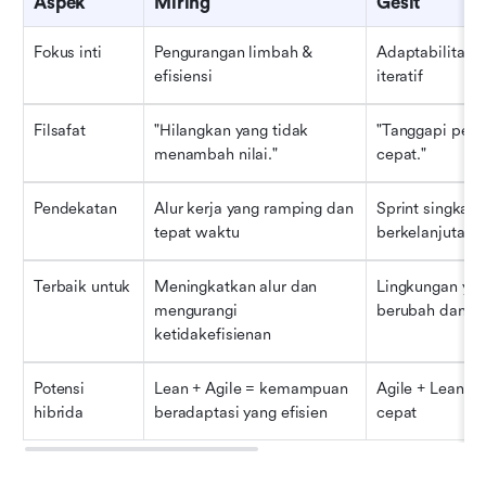
Aspek
Miring
Gesit
Fokus inti
Pengurangan limbah & 
Adaptabilitas &
efisiensi
iteratif
Filsafat
"Hilangkan yang tidak 
"Tanggapi peru
menambah nilai."
cepat."
Pendekatan
Alur kerja yang ramping dan 
Sprint singkat & 
tepat waktu
berkelanjutan
Terbaik untuk
Meningkatkan alur dan 
Lingkungan yan
mengurangi 
berubah dan ti
ketidakefisienan
Potensi 
Lean + Agile = kemampuan 
Agile + Lean = s
hibrida
beradaptasi yang efisien
cepat