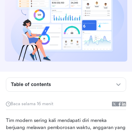
Apa itu manajemen proyek lean?
Prinsip-prinsip manajemen proyek lean
Metodologi manajemen proyek Lean dalam
praktik
Lean vs Agile vs Six Sigma
Table of contents
Manfaat manajemen proyek lean
Tantangan manajemen proyek lean
Baca selama 16 menit
Contoh manajemen proyek lean di berbagai
Tim modern sering kali mendapati diri mereka 
industri
berjuang melawan pemborosan waktu, anggaran yang 