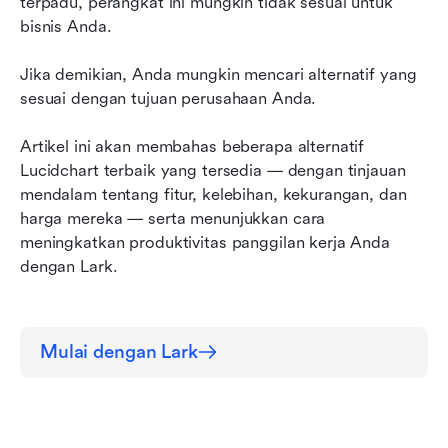
terpadu, perangkat ini mungkin tidak sesuai untuk 
menggambar Lark dapat meningkatkan
bisnis Anda.
panggilan Anda
Kesimpulan
Jika demikian, Anda mungkin mencari alternatif yang 
sesuai dengan tujuan perusahaan Anda.
Artikel ini akan membahas beberapa alternatif 
Lucidchart terbaik yang tersedia — dengan tinjauan 
mendalam tentang fitur, kelebihan, kekurangan, dan 
harga mereka — serta menunjukkan cara 
meningkatkan produktivitas panggilan kerja Anda 
dengan Lark.
Mulai dengan Lark