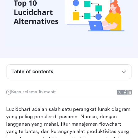
Table of contents
Apa itu Lucidchart?
Baca selama 15 menit
Apa yang Lucidchart lakukan dengan benar dan
apa yang kurang
Lucidchart adalah salah satu perangkat lunak diagram 
yang paling populer di pasaran. Namun, dengan 
10 alternatif Lucidchart terbaik
langganan yang mahal, fitur manajemen flowchart 
yang terbatas, dan kurangnya alat produktivitas yang 
Bagaimana kemampuan diagram dan