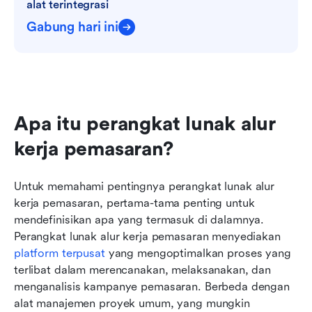
alat terintegrasi
Gabung hari ini
Apa itu perangkat lunak alur 
kerja pemasaran?
Untuk memahami pentingnya perangkat lunak alur 
kerja pemasaran, pertama-tama penting untuk 
mendefinisikan apa yang termasuk di dalamnya. 
Perangkat lunak alur kerja pemasaran menyediakan 
platform terpusat
 yang mengoptimalkan proses yang 
terlibat dalam merencanakan, melaksanakan, dan 
menganalisis kampanye pemasaran. Berbeda dengan 
alat manajemen proyek umum, yang mungkin 