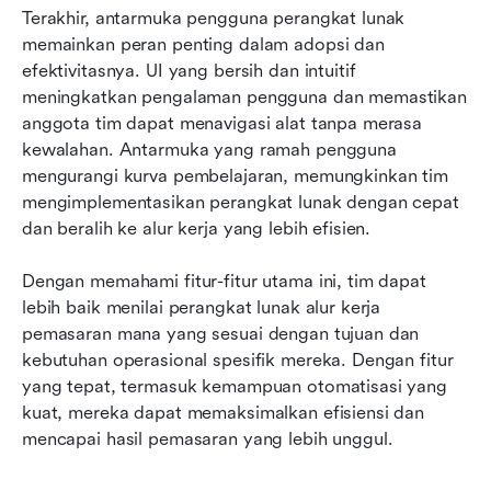
Terakhir, antarmuka pengguna perangkat lunak 
memainkan peran penting dalam adopsi dan 
efektivitasnya. UI yang bersih dan intuitif 
meningkatkan pengalaman pengguna dan memastikan 
anggota tim dapat menavigasi alat tanpa merasa 
kewalahan. Antarmuka yang ramah pengguna 
mengurangi kurva pembelajaran, memungkinkan tim 
mengimplementasikan perangkat lunak dengan cepat 
dan beralih ke alur kerja yang lebih efisien.
Dengan memahami fitur-fitur utama ini, tim dapat 
lebih baik menilai perangkat lunak alur kerja 
pemasaran mana yang sesuai dengan tujuan dan 
kebutuhan operasional spesifik mereka. Dengan fitur 
yang tepat, termasuk kemampuan otomatisasi yang 
kuat, mereka dapat memaksimalkan efisiensi dan 
mencapai hasil pemasaran yang lebih unggul.