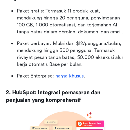
Paket gratis: Termasuk 11 produk kuat, 
mendukung hingga 20 pengguna, penyimpanan 
100 GB, 1.000 otomatisasi, dan terjemahan AI 
tanpa batas dalam obrolan, dokumen, dan email.
Paket berbayar: Mulai dari $12/pengguna/bulan, 
mendukung hingga 500 pengguna. Termasuk 
riwayat pesan tanpa batas, 50.000 eksekusi alur 
kerja otomatis Base per bulan.
Paket Enterprise: 
harga khusus
.
2. HubSpot: Integrasi pemasaran dan 
penjualan yang komprehensif