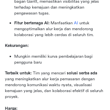
bagan Gantt, memastikan visibilitas yang jelas 
terhadap kemajuan dan meningkatkan 
pengawasan tugas.
Fitur bertenaga AI:
 Manfaatkan 
AI
 untuk 
mengoptimalkan alur kerja dan mendorong 
kolaborasi yang lebih cerdas di seluruh tim.
Kekurangan:
Mungkin memiliki kurva pembelajaran bagi 
pengguna baru
Terbaik untuk: 
Tim yang mencari 
solusi serba ada
yang meningkatkan alur kerja pemasaran dengan 
mendorong komunikasi waktu nyata, visualisasi 
kemajuan yang jelas, dan kolaborasi efektif di seluruh 
proyek.
Harga: 