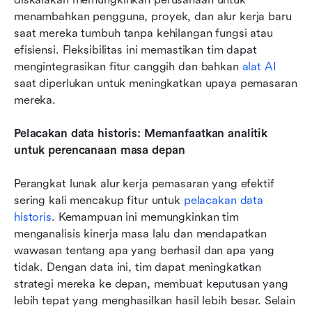
menambahkan pengguna, proyek, dan alur kerja baru 
saat mereka tumbuh tanpa kehilangan fungsi atau 
efisiensi. Fleksibilitas ini memastikan tim dapat 
mengintegrasikan fitur canggih dan bahkan 
alat AI
saat diperlukan untuk meningkatkan upaya pemasaran 
mereka.
Pelacakan data historis: Memanfaatkan analitik 
untuk perencanaan masa depan
Perangkat lunak alur kerja pemasaran yang efektif 
sering kali mencakup fitur untuk 
pelacakan data 
historis
. Kemampuan ini memungkinkan tim 
menganalisis kinerja masa lalu dan mendapatkan 
wawasan tentang apa yang berhasil dan apa yang 
tidak. Dengan data ini, tim dapat meningkatkan 
strategi mereka ke depan, membuat keputusan yang 
lebih tepat yang menghasilkan hasil lebih besar. Selain 