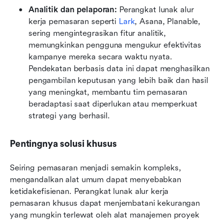
Analitik dan pelaporan: 
Perangkat lunak alur 
kerja pemasaran seperti 
Lark
, Asana, Planable, 
sering mengintegrasikan fitur analitik, 
memungkinkan pengguna mengukur efektivitas 
kampanye mereka secara waktu nyata. 
Pendekatan berbasis data ini dapat menghasilkan 
pengambilan keputusan yang lebih baik dan hasil 
yang meningkat, membantu tim pemasaran 
beradaptasi saat diperlukan atau memperkuat 
strategi yang berhasil.
Pentingnya solusi khusus
Seiring pemasaran menjadi semakin kompleks, 
mengandalkan alat umum dapat menyebabkan 
ketidakefisienan. Perangkat lunak alur kerja 
pemasaran khusus dapat menjembatani kekurangan 
yang mungkin terlewat oleh alat manajemen proyek 