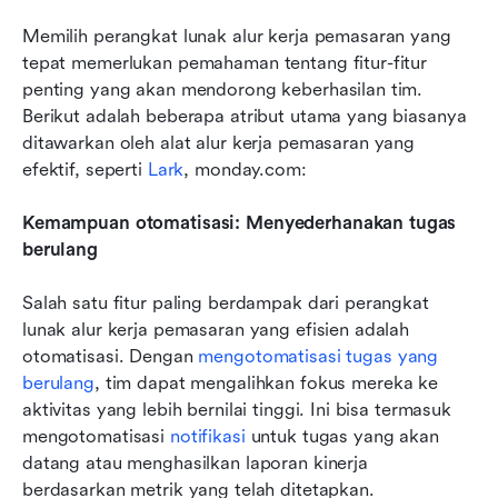
Memilih perangkat lunak alur kerja pemasaran yang 
tepat memerlukan pemahaman tentang fitur-fitur 
penting yang akan mendorong keberhasilan tim. 
Berikut adalah beberapa atribut utama yang biasanya 
ditawarkan oleh alat alur kerja pemasaran yang 
efektif, seperti 
Lark
, monday.com:
Kemampuan otomatisasi: Menyederhanakan tugas 
berulang
Salah satu fitur paling berdampak dari perangkat 
lunak alur kerja pemasaran yang efisien adalah 
otomatisasi. Dengan 
mengotomatisasi tugas yang 
berulang
, tim dapat mengalihkan fokus mereka ke 
aktivitas yang lebih bernilai tinggi. Ini bisa termasuk 
mengotomatisasi 
notifikasi
 untuk tugas yang akan 
datang atau menghasilkan laporan kinerja 
berdasarkan metrik yang telah ditetapkan. 