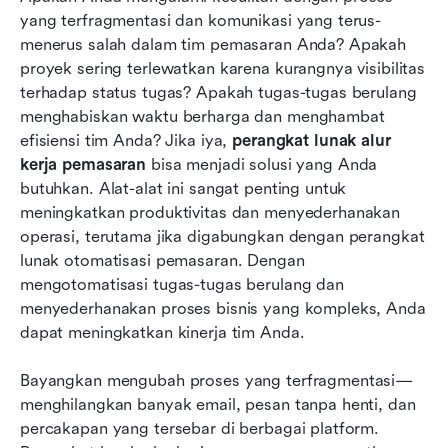
yang terfragmentasi dan komunikasi yang terus-
Perangkat lunak alur kerja pemasaran teratas
menerus salah dalam tim pemasaran Anda? Apakah 
pada tahun 2026
proyek sering terlewatkan karena kurangnya visibilitas 
terhadap status tugas? Apakah tugas-tugas berulang 
Implementasi perangkat lunak alur kerja
menghabiskan waktu berharga dan menghambat 
pemasaran: Praktik terbaik
efisiensi tim Anda? Jika iya, 
perangkat lunak alur 
kerja pemasaran
Studi kasus dunia nyata: Bagaimana perusahaan
 bisa menjadi solusi yang Anda 
butuhkan. Alat-alat ini sangat penting untuk 
mengubah alur kerja mereka
meningkatkan produktivitas dan menyederhanakan 
Kesimpulan
operasi, terutama jika digabungkan dengan perangkat 
lunak otomatisasi pemasaran. Dengan 
FAQ
mengotomatisasi tugas-tugas berulang dan 
menyederhanakan proses bisnis yang kompleks, Anda 
Bacaan terkait
dapat meningkatkan kinerja tim Anda.
Bayangkan mengubah proses yang terfragmentasi—
menghilangkan banyak email, pesan tanpa henti, dan 
percakapan yang tersebar di berbagai platform. 