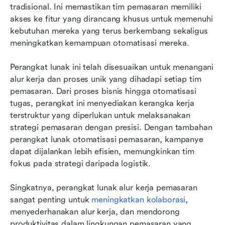
tradisional. Ini memastikan tim pemasaran memiliki 
akses ke fitur yang dirancang khusus untuk memenuhi 
kebutuhan mereka yang terus berkembang sekaligus 
meningkatkan kemampuan otomatisasi mereka.
Perangkat lunak ini telah disesuaikan untuk menangani 
alur kerja dan proses unik yang dihadapi setiap tim 
pemasaran. Dari proses bisnis hingga otomatisasi 
tugas, perangkat ini menyediakan kerangka kerja 
terstruktur yang diperlukan untuk melaksanakan 
strategi pemasaran dengan presisi. Dengan tambahan 
perangkat lunak otomatisasi pemasaran, kampanye 
dapat dijalankan lebih efisien, memungkinkan tim 
fokus pada strategi daripada logistik.
Singkatnya, perangkat lunak alur kerja pemasaran 
sangat penting untuk 
meningkatkan kolaborasi
, 
menyederhanakan alur kerja, dan mendorong 
produktivitas dalam lingkungan pemasaran yang 