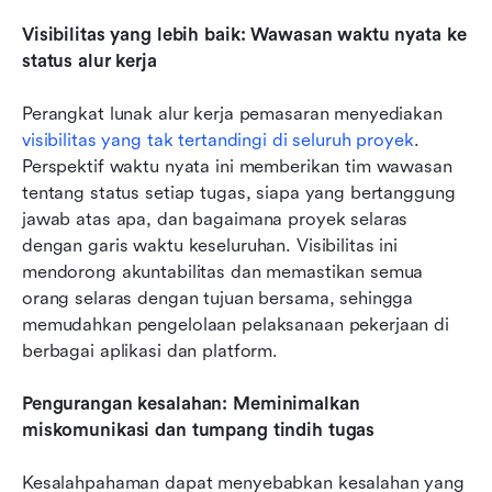
Visibilitas yang lebih baik: Wawasan waktu nyata ke 
status alur kerja
Perangkat lunak alur kerja pemasaran menyediakan 
visibilitas yang tak tertandingi di seluruh proyek
. 
Perspektif waktu nyata ini memberikan tim wawasan 
tentang status setiap tugas, siapa yang bertanggung 
jawab atas apa, dan bagaimana proyek selaras 
dengan garis waktu keseluruhan. Visibilitas ini 
mendorong akuntabilitas dan memastikan semua 
orang selaras dengan tujuan bersama, sehingga 
memudahkan pengelolaan pelaksanaan pekerjaan di 
berbagai aplikasi dan platform.
Pengurangan kesalahan: Meminimalkan 
miskomunikasi dan tumpang tindih tugas
Kesalahpahaman dapat menyebabkan kesalahan yang 