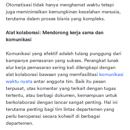
Otomatisasi tidak hanya menghemat waktu tetapi 
juga meminimalkan kemungkinan kesalahan manusia, 
terutama dalam proses bisnis yang kompleks.
Alat kolaborasi: Mendorong kerja sama dan 
komunikasi
Komunikasi yang efektif adalah tulang punggung dari 
kampanye pemasaran yang sukses. Perangkat lunak 
alur kerja pemasaran sering kali dilengkapi dengan 
alat kolaborasi bawaan yang memfasilitasi 
komunikasi 
waktu nyata
 antar anggota tim. Baik itu pesan 
terpusat, utas komentar yang terkait dengan tugas 
tertentu, atau berbagi dokumen, kemampuan untuk 
berkolaborasi dengan lancar sangat penting. Hal ini 
terutama penting bagi tim lintas departemen yang 
perlu beroperasi secara kohesif di berbagai 
departemen.