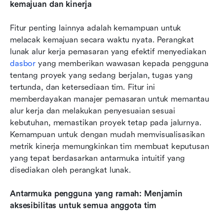
kemajuan dan kinerja
Fitur penting lainnya adalah kemampuan untuk 
melacak kemajuan secara waktu nyata. Perangkat 
lunak alur kerja pemasaran yang efektif menyediakan 
dasbor
 yang memberikan wawasan kepada pengguna 
tentang proyek yang sedang berjalan, tugas yang 
tertunda, dan ketersediaan tim. Fitur ini 
memberdayakan manajer pemasaran untuk memantau 
alur kerja dan melakukan penyesuaian sesuai 
kebutuhan, memastikan proyek tetap pada jalurnya. 
Kemampuan untuk dengan mudah memvisualisasikan 
metrik kinerja memungkinkan tim membuat keputusan 
yang tepat berdasarkan antarmuka intuitif yang 
disediakan oleh perangkat lunak.
Antarmuka pengguna yang ramah: Menjamin 
aksesibilitas untuk semua anggota tim